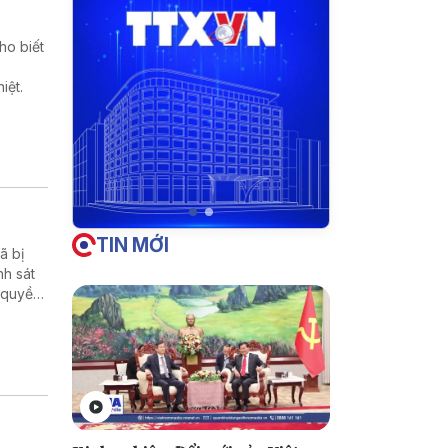
ho biết
iệt.
TIN MỚI
̃ bị
nh sát
 quyền