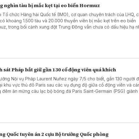
g nghìn tàu bị mắc kẹt tại eo biển Hormuz
 Tổ chức Hàng hải Quốc tế (IMO), cơ quan chuyên trách của LHQ, c
 có khoảng 1.500 tàu và 20.000 thuyền viên bị mắc kẹt trên eo biển
uz, trong bối cảnh xung đột Trung Đông vẫn chưa có dấu hiệu hạ nh
 sát Pháp bắt giữ gần 130 cổ động viên quá khích
rưởng Nội vụ Pháp Laurent Nuñez ngày 7/5 cho biết, gần 130 người đa
tại khu vực thủ đô Paris sau các vụ đụng độ giữa cổ động viên và cả
g đêm ăn mừng câu lạc bộ bóng đá Paris Saint-Germain (PSG) giành
chung kết UEFA Champions League mùa giải 2025 - 2026.
ng Quốc tuyên án 2 cựu Bộ trưởng Quốc phòng