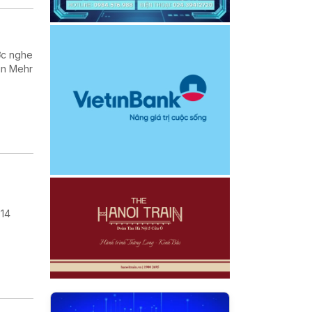
ợc nghe
in Mehr
 14
.