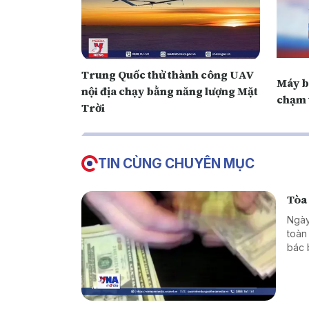
Trung Quốc thử thành công UAV
Máy b
nội địa chạy bằng năng lượng Mặt
chạm 
Trời
TIN CÙNG CHUYÊN MỤC
Tòa
Ngày
toàn
bác 