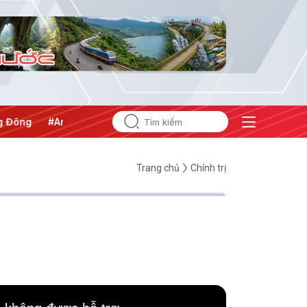
ng
#An ninh năng lượng
#Bảo vệ nền tảng tư tưởng của Đả
Trang chủ
Chính trị