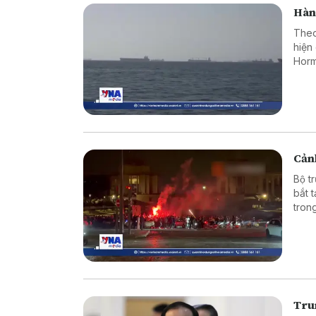
Hàn
Theo
hiện
Horm
Cảnh
Bộ t
bắt 
tron
vào 
Tru