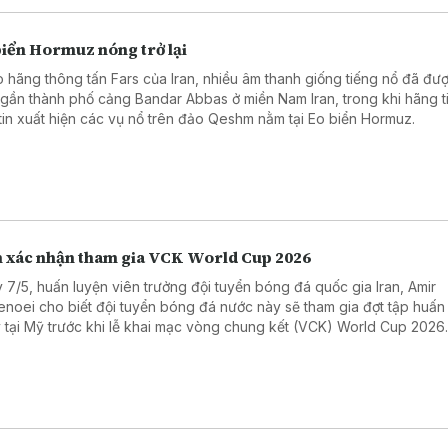
biển Hormuz nóng trở lại
 hãng thông tấn Fars của Iran, nhiều âm thanh giống tiếng nổ đã đư
 gần thành phố cảng Bandar Abbas ở miền Nam Iran, trong khi hãng t
tin xuất hiện các vụ nổ trên đảo Qeshm nằm tại Eo biển Hormuz.
n xác nhận tham gia VCK World Cup 2026
 7/5, huấn luyện viên trưởng đội tuyển bóng đá quốc gia Iran, Amir
enoei cho biết đội tuyển bóng đá nước này sẽ tham gia đợt tập huấn
 tại Mỹ trước khi lễ khai mạc vòng chung kết (VCK) World Cup 2026