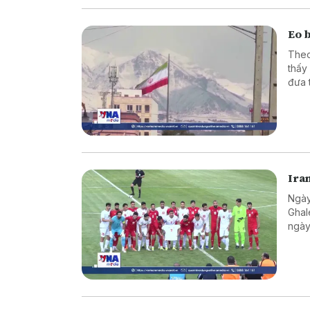
Eo 
Theo
thấy
đưa 
Ira
Ngày
Ghal
ngày