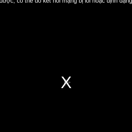
 được, có thể do kết nối mạng bị lỗi hoặc định dạn
Play
Video