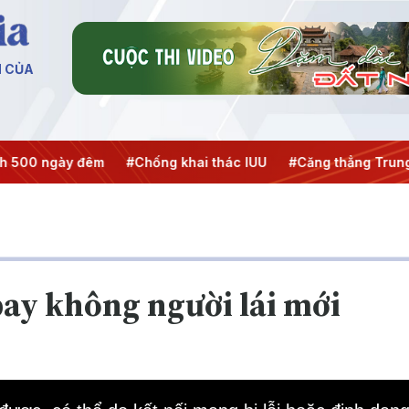
N CỦA
00 ngày đêm
#Chống khai thác IUU
#Căng thẳng Trung Đô
 bay không người lái mới