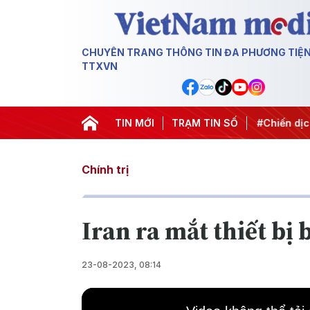
CHUYÊN TRANG THÔNG TIN ĐA PHƯƠNG TIỆ
TTXVN
 ương 3
#Đưa Nghị quyết thành hành động
TIN MỚI
TRẠM TIN SỐ
#Chiến dịch 5
Chính trị
Iran ra mắt thiết bị
23-08-2023, 08:14
This
is