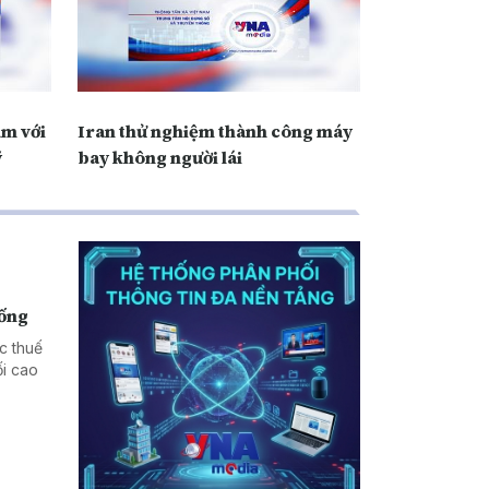
ạm với
Iran thử nghiệm thành công máy
ỹ
bay không người lái
hống
c thuế
i cao