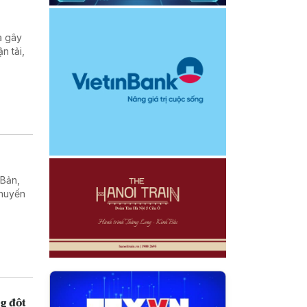
a gây
n tải,
 Bản,
chuyến
g đột