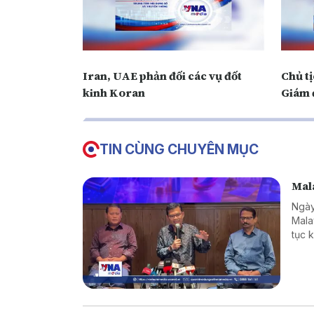
Iran, UAE phản đối các vụ đốt
Chủ t
kinh Koran
Giám 
TIN CÙNG CHUYÊN MỤC
Mala
Ngày
Mala
tục 
hàng
giới