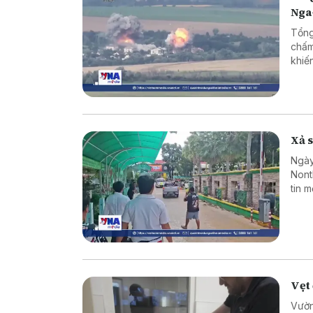
Nga
Tổng
chấm
khiế
Xả s
Ngày
Nont
tin 
sinh
hợp 
Vẹt 
Vườn