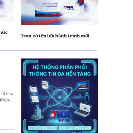
thúc
Iran có tên lửa hành trình mới
tế tiếp
ghiệp
ất thế