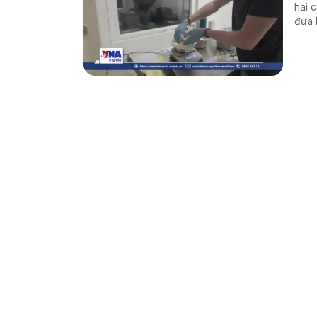
hai 
đưa 
thế 
Đất.