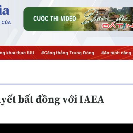
N CỦA
ai thác IUU
#Căng thẳng Trung Đông
#An ninh năng lượn
uyết bất đồng với IAEA