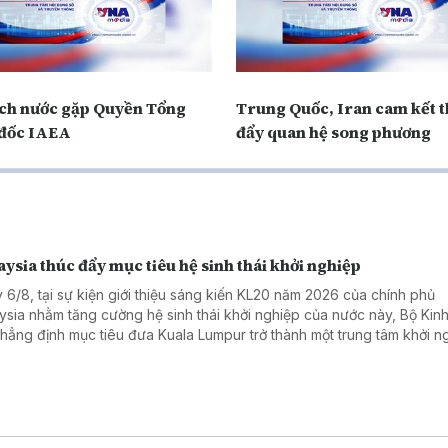
ịch nước gặp Quyền Tổng
Trung Quốc, Iran cam kết 
đốc IAEA
đẩy quan hệ song phương
ysia thúc đẩy mục tiêu hệ sinh thái khởi nghiệp
 6/8, tại sự kiện giới thiệu sáng kiến KL20 năm 2026 của chính phủ
ysia nhằm tăng cường hệ sinh thái khởi nghiệp của nước này, Bộ Kinh 
khẳng định mục tiêu đưa Kuala Lumpur trở thành một trung tâm khởi n
 đầu Đông Nam Á và nằm trong top 20 hệ sinh thái khởi nghiệp tốt nh
 vào năm 2030.