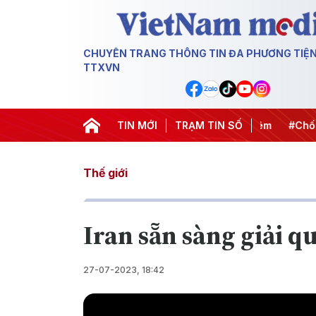
CHUYÊN TRANG THÔNG TIN ĐA PHƯƠNG TIỆ
TTXVN
ết thành hành động
#Chiến dịch 500 ngày đêm
TIN MỚI
TRẠM TIN SỐ
#Chống kh
Thế giới
Iran sẵn sàng giải q
27-07-2023, 18:42