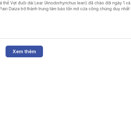
cá thể Vẹt đuôi dài Lear (Anodorhynchus leari) đã chào đời ngày 1 và 
Pairi Daiza trở thành trung tâm bảo tồn mở cửa công chúng duy nhất 
giới nhân giống thành công cả ba loài vẹt đuôi dài xanh còn tồn tại trê
Xem thêm