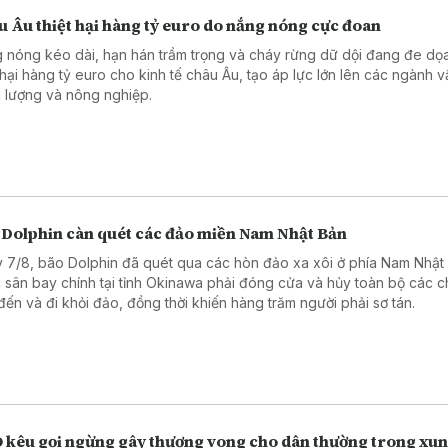
 Âu thiệt hại hàng tỷ euro do nắng nóng cực đoan
 nóng kéo dài, hạn hán trầm trọng và cháy rừng dữ dội đang đe dọ
t hại hàng tỷ euro cho kinh tế châu Âu, tạo áp lực lớn lên các ngành vậ
 lượng và nông nghiệp.
 Dolphin càn quét các đảo miền Nam Nhật Bản
 7/8, bão Dolphin đã quét qua các hòn đảo xa xôi ở phía Nam Nhật
 sân bay chính tại tỉnh Okinawa phải đóng cửa và hủy toàn bộ các 
đến và đi khỏi đảo, đồng thời khiến hàng trăm người phải sơ tán.
 kêu gọi ngừng gây thương vong cho dân thường trong xun