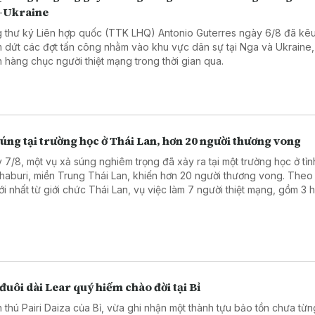
-Ukraine
 thư ký Liên hợp quốc (TTK LHQ) Antonio Guterres ngày 6/8 đã kêu
 dứt các đợt tấn công nhằm vào khu vực dân sự tại Nga và Ukraine,
n hàng chục người thiệt mạng trong thời gian qua.
úng tại trường học ở Thái Lan, hơn 20 người thương vong
 7/8, một vụ xả súng nghiêm trọng đã xảy ra tại một trường học ở tỉn
haburi, miền Trung Thái Lan, khiến hơn 20 người thương vong. Theo
mới nhất từ giới chức Thái Lan, vụ việc làm 7 người thiệt mạng, gồm 3 
, 3 giáo viên và nghi phạm, cùng 15 người bị thương, trong đó có 2 t
nguy kịch.
đuôi dài Lear quý hiếm chào đời tại Bỉ
 thú Pairi Daiza của Bỉ, vừa ghi nhận một thành tựu bảo tồn chưa từn