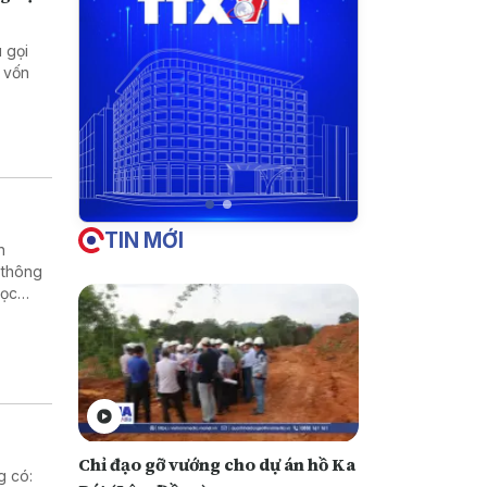
 gọi
 vốn
TIN MỚI
h
 thông
học
rường
Chỉ đạo gỡ vướng cho dự án hồ Ka
g có: