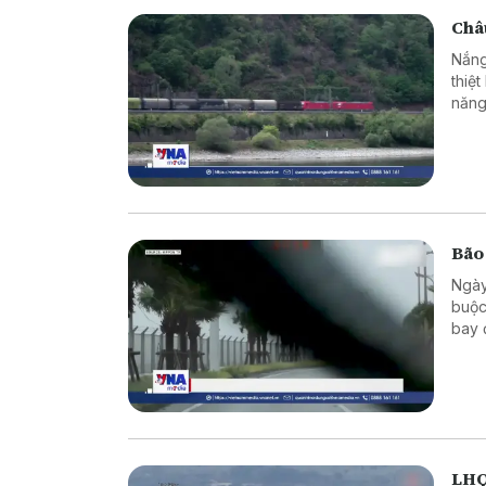
Châu
Nắng
thiệ
năng
Bão
Ngày
buộc
bay 
LHQ