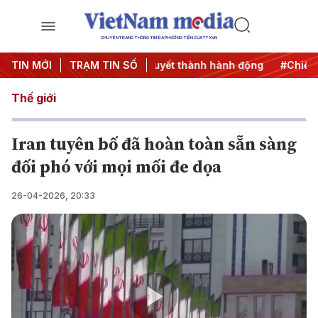
CHUYÊN TRANG THÔNG TIN ĐA PHƯƠNG TIỆN CỦA TTXVN
ng 3
TIN MỚI
#Đưa Nghị quyết thành hành động
TRẠM TIN SỐ
#Chiến dịch 500 
Thế giới
Iran tuyên bố đã hoàn toàn sẵn sàng
đối phó với mọi mối đe dọa
26-04-2026, 20:33