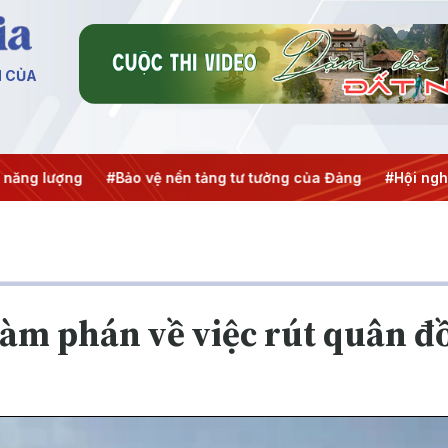
N CỦA
ăng lượng
#Bảo vệ nền tảng tư tưởng của Đảng
#Hội nghị 
đàm phán về việc rút quân đ