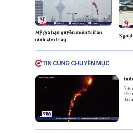
Mỹ gia hạn quyền miễn trừ an
Ngoại
ninh cho Iraq
TIN CÙNG CHUYÊN MỤC
Ind
Ngày
khốn
Java
chuẩ