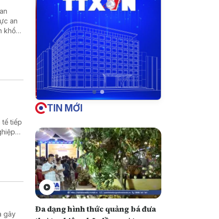
kan
vực an
n khổ
TIN MỚI
tế tiếp
ghiệp
ất thế
Đa dạng hình thức quảng bá đưa
a gây