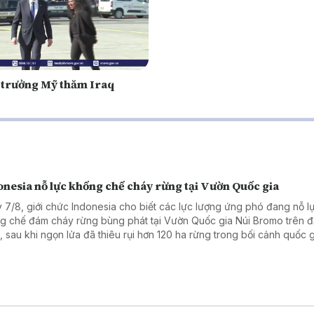
 trưởng Mỹ thăm Iraq
onesia nỗ lực khống chế cháy rừng tại Vườn Quốc gia
 7/8, giới chức Indonesia cho biết các lực lượng ứng phó đang nỗ l
g chế đám cháy rừng bùng phát tại Vườn Quốc gia Núi Bromo trên 
, sau khi ngọn lửa đã thiêu rụi hơn 120 ha rừng trong bối cảnh quốc 
n bị bước vào mùa khô khắc nghiệt do tác động của hiện tượng El Ni