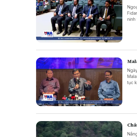
Ngoạ
Fida
ninh
chuy
Mala
Ngày
Mala
tục 
hàng
giới
Châu
Nắng