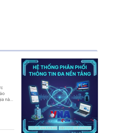
ực
đảo
gia này
no.