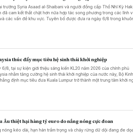
i trưởng Syria Asaad al-Shaibani và người đồng cấp Thổ Nhĩ Kỳ Ha
n đã cam kết thắt chặt hơn nữa hợp tác song phương trong các lĩnh 
 và các vấn đề khu vực. Tuyên bố được đưa ra ngày 6/8 trong khuô
ến thăm Thổ Nhĩ Kỳ của Ngoại trưởng Syria.
ysia thúc đẩy mục tiêu hệ sinh thái khởi nghiệp
 6/8, tại sự kiện giới thiệu sáng kiến KL20 năm 2026 của chính phủ
ysia nhằm tăng cường hệ sinh thái khởi nghiệp của nước này, Bộ Kinh 
khẳng định mục tiêu đưa Kuala Lumpur trở thành một trung tâm khởi n
 đầu Đông Nam Á và nằm trong top 20 hệ sinh thái khởi nghiệp tốt nh
 vào năm 2030.
 Âu thiệt hại hàng tỷ euro do nắng nóng cực đoan
 nóng kéo dài, hạn hán trầm trọng và cháy rừng dữ dội đang đe dọ