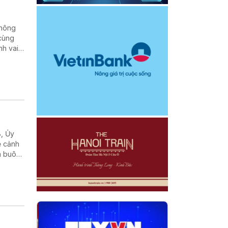
không
 cùng
nh vai
8, Ủy
ẻ cảnh
m buôn
hiếu