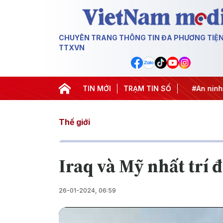
CHUYÊN TRANG THÔNG TIN ĐA PHƯƠNG TIỆ
TTXVN
Chống khai thác IUU
TIN MỚI
#Căng thẳng Trung Đông
TRẠM TIN SỐ
#An ninh n
Thế giới
Iraq và Mỹ nhất trí 
26-01-2024, 06:59