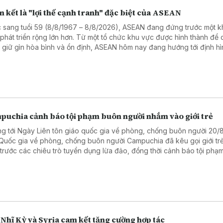
 kết là "lợi thế cạnh tranh" đặc biệt của ASEAN
 sang tuổi 59 (8/8/1967 – 8/8/2026), ASEAN đang đứng trước một 
 phát triển rộng lớn hơn. Từ một tổ chức khu vực được hình thành để
 giữ gìn hòa bình và ổn định, ASEAN hôm nay đang hướng tới định hì
của mình trong một cấu trúc khu vực biến chuyển nhanh chóng.
puchia cảnh báo tội phạm buôn người nhắm vào giới trẻ
g tới Ngày Liên tôn giáo quốc gia về phòng, chống buôn người 20/
Quốc gia về phòng, chống buôn người Campuchia đã kêu gọi giới tr
 trước các chiêu trò tuyển dụng lừa đảo, đồng thời cảnh báo tội phạ
i đang lợi dụng mạng xã hội và các nền tảng số để nhắm vào thanh t
Nhĩ Kỳ và Syria cam kết tăng cường hợp tác