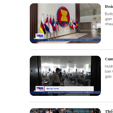
Đoàn
Bước
gian
nhau
trò 
Cam
Hướn
ban 
giác
ngườ
niên.
Thổ 