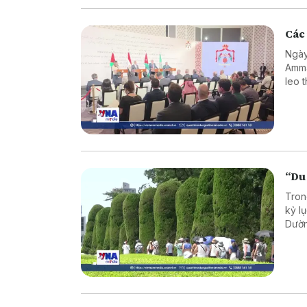
Các 
Ngày
Amma
leo 
“Du
Tron
kỷ l
Dườn
tron
bối 