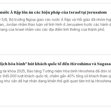
nước Ả Rập lên án các biện pháp của Israel tại Jerusalem
 5/8, Bộ trưởng Ngoại giao các nước Ả Rập và Hồi giáo đã nhóm họp
n, Jordan nhằm thảo luận về tình hình ở Jerusalem trước các hành 
thang của Israel nhằm vào các địa điểm linh thiêng của thành phố.
 lịch hòa bình” hút khách quốc tế đến Hiroshima và Nagasa
g tài khóa 2025, Bảo tàng Tưởng niệm Hòa bình Hiroshima đã đón s
ục 945.000 lượt khách quốc tế, chiếm gần 40% tổng số khách tham q
g như vấn đề hạt nhân đang khiến thế giới quan tâm trở lại Hiroshima
g số rất ít thành phố từng phải hứng chịu thảm họa bom nguyên tử - t
cảnh thế giới xảy ra nhiều cuộc xung đột.