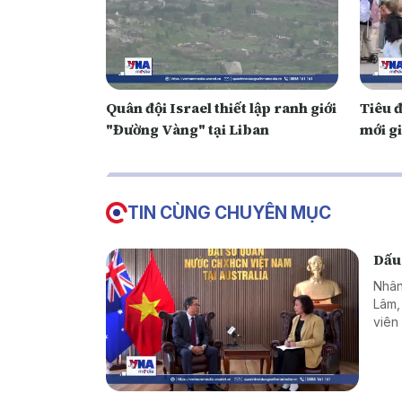
Quân đội Israel thiết lập ranh giới
Tiêu 
"Đường Vàng" tại Liban
mới g
TIN CÙNG CHUYÊN MỤC
Dấu
Nhân
Lâm,
viên
hơn 
như c