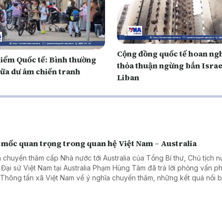
Cộng đồng quốc tế hoan ng
điểm Quốc tế: Bình thường
thỏa thuận ngừng bắn Israe
iữa dư âm chiến tranh
Liban
 mốc quan trọng trong quan hệ Việt Nam – Australia
 chuyến thăm cấp Nhà nước tới Australia của Tổng Bí thư, Chủ tịch 
 Đại sứ Việt Nam tại Australia Phạm Hùng Tâm đã trả lời phỏng vấn 
 Thông tấn xã Việt Nam về ý nghĩa chuyến thăm, những kết quả nổi b
hai năm hai nước nâng cấp quan hệ lên Đối tác Chiến lược Toàn diện
ác lĩnh vực có thể tạo đột phá trong thời gian tới.