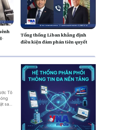
hênh
Tổng thống Liban khẳng định
l-
điều kiện đàm phán tiên quyết
nước Tô
phóng
ật sau
, cũng