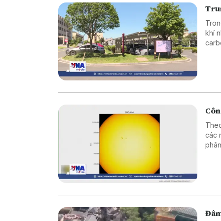
Tru
Tron
khí 
carb
Công
Theo
các 
phân
nét 
họa 
Đâm