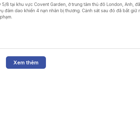
 5/8 tại khu vực Covent Garden, ở trung tâm thủ đô London, Anh, đã
vụ đâm dao khiến 4 nạn nhân bị thương. Cảnh sát sau đó đã bắt giữ 
 phạm.
Xem thêm