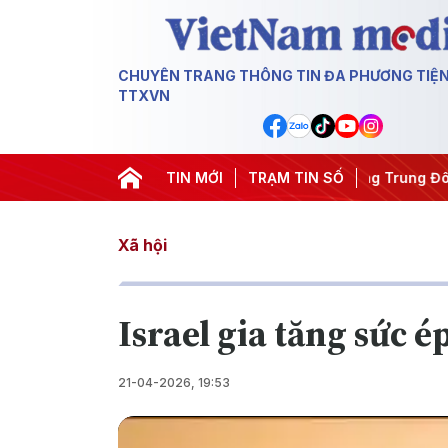
CHUYÊN TRANG THÔNG TIN ĐA PHƯƠNG TIỆ
TTXVN
m
#Chống khai thác IUU
TIN MỚI
#Căng thẳng Trung Đông
TRẠM TIN SỐ
#An n
Xã hội
Israel gia tăng sức 
21-04-2026, 19:53