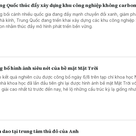
ng Quốc thúc đẩy xây dựng khu công nghiệp không carbo
g bối cảnh nhiều quốc gia đang đẩy mạnh chuyển đổi xanh, giảm phá
nhà kính, Trung Quốc đang triển khai xây dựng các khu công nghiệp
on nhằm thúc đẩy mô hình phát triển bền vững.
 bố hình ảnh siêu nét của bề mặt Mặt Trời
 kết quả nghiên cứu được công bố ngày 6/8 trên tạp chí khoa học 
nhà khoa học đã lần đầu tiên ghi lại được hình ảnh bề mặt Mặt Trời vớ
 giải cao nhất từ trước đến nay, hé lộ những cấu trúc kỳ lạ giống nh
cọ xoáy trong bức tranh “Đêm đầy sao” (Starry Night) nổi tiếng của 
Vincent Van Gogh.
 dao tại trung tâm thủ đô của Anh