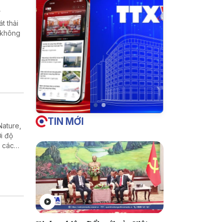
n
t thải
 không
TIN MỚI
Nature,
i độ
ư các
danh