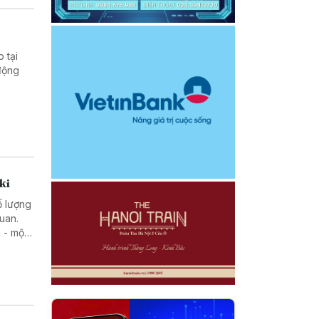
 tại
động
ki
ố lượng
uan.
 - một
rong