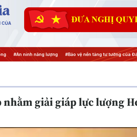
N CỦA
inh năng lượng
#Bảo vệ nền tảng tư tưởng của Đảng
#Hội 
ép nhằm giải giáp lực lượng 