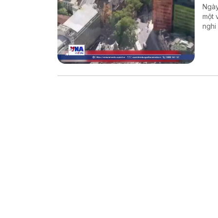
Ngày
một 
nghi