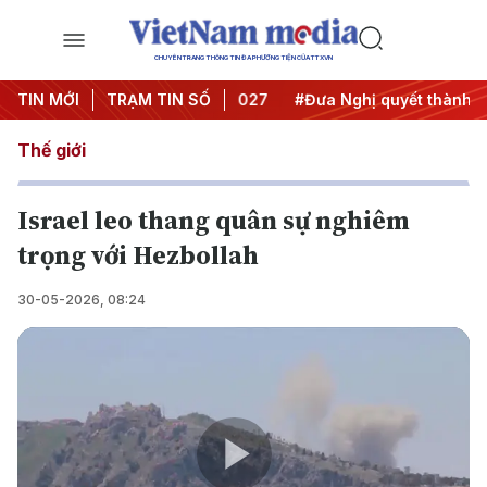
CHUYÊN TRANG THÔNG TIN ĐA PHƯƠNG TIỆN CỦA TTXVN
hị Trung ương 3
TIN MỚI
TRẠM TIN SỐ
#APEC 2027
#Đưa Nghị quyết thành hàn
Thế giới
Israel leo thang quân sự nghiêm
trọng với Hezbollah
30-05-2026, 08:24