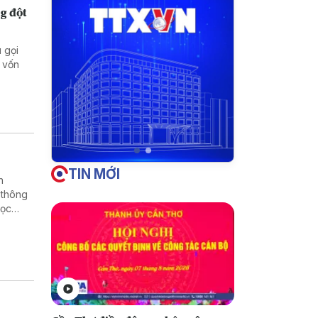
g đột
 gọi
 vốn
TIN MỚI
h
 thông
học
rường