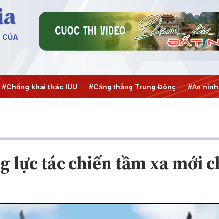
N CỦA
khai thác IUU
#Căng thẳng Trung Đông
#An ninh năng lư
ng lực tác chiến tầm xa mới c