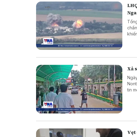
LHQ
Nga
Tổng
chấm
khiế
Xả s
Ngày
Nont
tin 
sinh
hợp 
Vẹt 