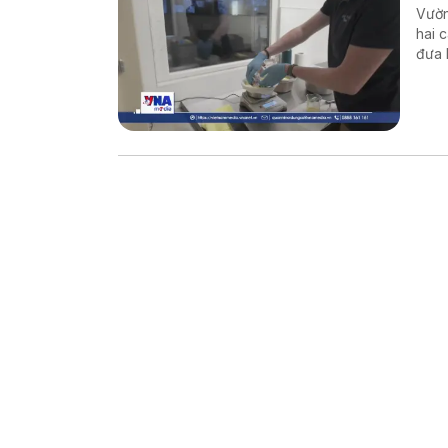
Vườn
hai 
đưa 
thế 
Đất.