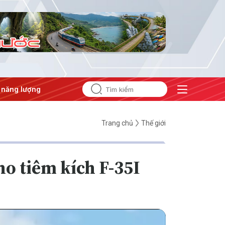
ợng
#Bảo vệ nền tảng tư tưởng của Đảng
Trang chủ
Thế giới
ho tiêm kích F-35I