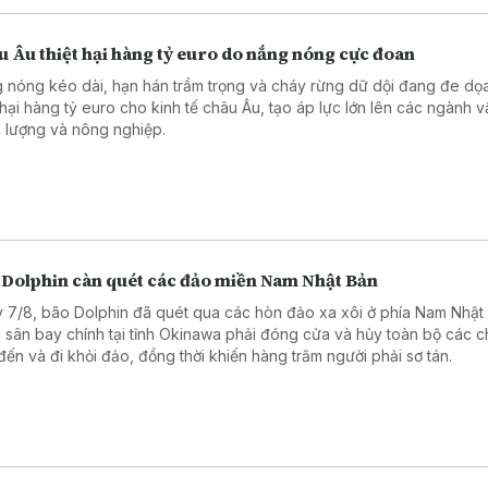
 Âu thiệt hại hàng tỷ euro do nắng nóng cực đoan
 nóng kéo dài, hạn hán trầm trọng và cháy rừng dữ dội đang đe dọ
t hại hàng tỷ euro cho kinh tế châu Âu, tạo áp lực lớn lên các ngành vậ
 lượng và nông nghiệp.
 Dolphin càn quét các đảo miền Nam Nhật Bản
 7/8, bão Dolphin đã quét qua các hòn đảo xa xôi ở phía Nam Nhật
 sân bay chính tại tỉnh Okinawa phải đóng cửa và hủy toàn bộ các 
đến và đi khỏi đảo, đồng thời khiến hàng trăm người phải sơ tán.