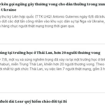
 kêu gọi ngừng gây thương vong cho dân thường trong xun
-Ukraine
 thư ký Liên hợp quốc (TTK LHQ) Antonio Guterres ngày 6/8 đã kêu
 dứt các đợt tấn công nhằm vào khu vực dân sự tại Nga và Ukraine,
n hàng chục người thiệt mạng trong thời gian qua.
úng tại trường học ở Thái Lan, hơn 20 người thương vong
 7/8, một vụ xả súng nghiêm trọng đã xảy ra tại một trường học ở tỉn
haburi, miền Trung Thái Lan, khiến hơn 20 người thương vong. Theo
mới nhất từ giới chức Thái Lan, vụ việc làm 7 người thiệt mạng, gồm 3 
, 3 giáo viên và nghi phạm, cùng 15 người bị thương, trong đó có 2 t
nguy kịch.
đuôi dài Lear quý hiếm chào đời tại Bỉ