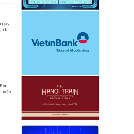
a gây
n tải,
 Bản,
chuyến