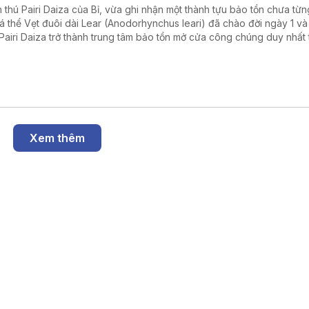
 thú Pairi Daiza của Bỉ, vừa ghi nhận một thành tựu bảo tồn chưa từn
cá thể Vẹt đuôi dài Lear (Anodorhynchus leari) đã chào đời ngày 1 và 
Pairi Daiza trở thành trung tâm bảo tồn mở cửa công chúng duy nhất 
giới nhân giống thành công cả ba loài vẹt đuôi dài xanh còn tồn tại trê
Xem thêm