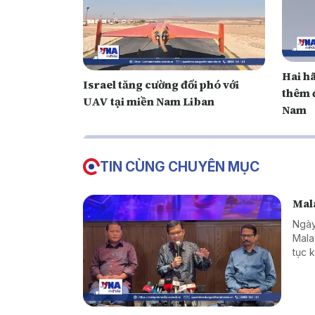
Hai h
Israel tăng cường đối phó với
thêm 
UAV tại miền Nam Liban
Nam
TIN CÙNG CHUYÊN MỤC
Mala
Ngày
Mala
tục 
hàng
giới