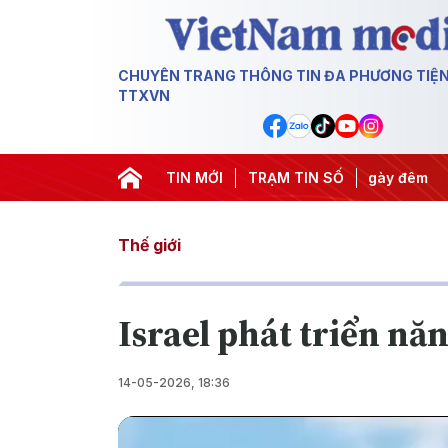
CHUYÊN TRANG THÔNG TIN ĐA PHƯƠNG TIỆ
TTXVN
yết thành hành động
TIN MỚI
#Chiến dịch 500 ngày đêm
TRẠM TIN SỐ
#Chống 
Thế giới
Israel phát triển nă
14-05-2026, 18:36