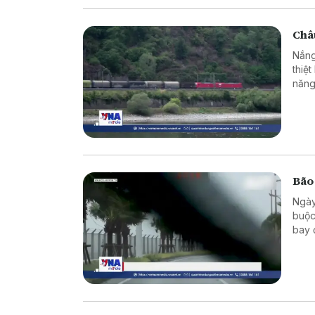
Châu
Nắng
thiệ
năng
Bão
Ngày
buộc
bay 