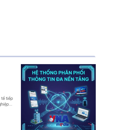
tế tiếp
ghiệp
ất thế