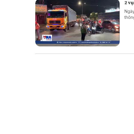
2 vụ
Ngày
thôn