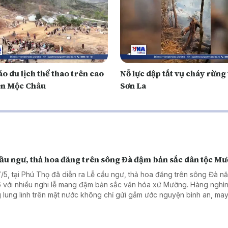
o du lịch thể thao trên cao
Nỗ lực dập tắt vụ cháy rừng 
n Mộc Châu
Sơn La
cầu ngư, thả hoa đăng trên sông Đà đậm bản sắc dân tộc M
7/5, tại Phú Thọ đã diễn ra Lễ cầu ngư, thả hoa đăng trên sông Đà n
 với nhiều nghi lễ mang đậm bản sắc văn hóa xứ Mường. Hàng nghì
 lung linh trên mặt nước không chỉ gửi gắm ước nguyện bình an, ma
òn góp phần quảng bá văn hóa, du lịch vùng Tây Bắc tới du khách.