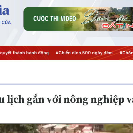
N CỦA
 động
#Chiến dịch 500 ngày đêm
#Chống khai thác IUU
u lịch gắn với nông nghiệp v