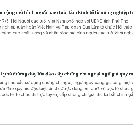
 rộng mô hình người cao tuổi làm kinh tế từ nông nghiệp 
 7/5, Hội Người cao tuổi Việt Nam phối hợp với UBND tỉnh Phú Thọ, H
 nghiệp tuần hoàn Việt Nam và Tập đoàn Quế Lâm tổ chức Hội thảo 
 nâng cao chất lượng và nhân rộng mô hình người cao tuổi khởi nghi
 từ sản xuất nông nghiệp hữu cơ tuần hoàn liên kết theo chuỗi giá trị
.
t phá đường dây lừa đảo cấp chứng chỉ ngoại ngữ giả quy m
dụng nhu cầu sử dụng chứng chỉ ngoại ngữ ngày càng gia tăng, một
lừa đảo quy mô đặc biệt lớn đã được dựng lên dưới vỏ bọc tổ chức 
quốc tế, tổ chức thi trực tuyến, cấp chứng chỉ giả, thu lợi bất chính 
ồng vừa bị Công an tỉnh Phú Thọ triệt phá.