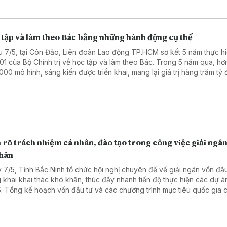
 tập và làm theo Bác bằng những hành động cụ thể
u 7/5, tại Côn Đảo, Liên đoàn Lao động TP.HCM sơ kết 5 năm thực hi
 01 của Bộ Chính trị về học tập và làm theo Bác. Trong 5 năm qua, hơ
000 mô hình, sáng kiến được triển khai, mang lại giá trị hàng trăm tỷ 
này, 40 tập thể và 109 cá nhân tiêu biểu được tuyên dương.
rõ trách nhiệm cá nhân, đào tạo trong công việc giải ngâ
nhân
 7/5, Tỉnh Bắc Ninh tổ chức hội nghị chuyên đề về giải ngân vốn đầu
 khai khai thác khó khăn, thúc đẩy nhanh tiến độ thực hiện các dự 
. Tổng kế hoạch vốn đầu tư và các chương trình mục tiêu quốc gia c
nay hơn 17.367 tỷ đồng. Tuy nhiên, đến hết tháng 4, toàn tỉnh mới giả
 đạt gần 1.513 tỷ đồng, đạt 9,11% kế hoạch, thấp hơn mức bình quân
ước.