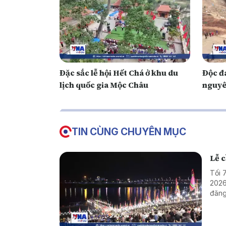
Đặc sắc lễ hội Hết Chá ở khu du
Độc đá
lịch quốc gia Mộc Châu
nguyê
TIN CÙNG CHUYÊN MỤC
Lễ 
Tối 
2026
đăng
mà c