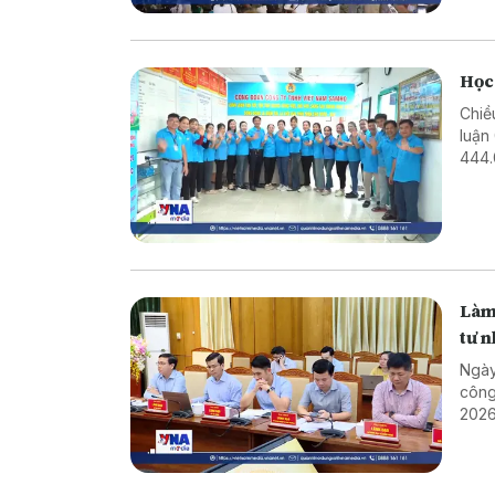
Học
Chiề
luận
444.
Dịp 
Làm 
tư 
Ngày
công
2026
năm 
sách
cả n