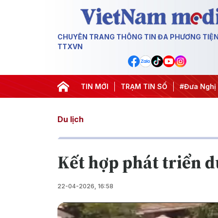
CHUYÊN TRANG THÔNG TIN ĐA PHƯƠNG TIỆ
TTXVN
ị Trung ương 3
#APEC 2027
TIN MỚI
#Đưa Nghị quyết thành hành
TRẠM TIN SỐ
Du lịch
Kết hợp phát triển d
22-04-2026, 16:58