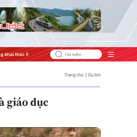
#Căng thẳng Trung Đông
#An ninh năng lượng
#Bảo vệ n
Trang chủ
Du lịch
à giáo dục