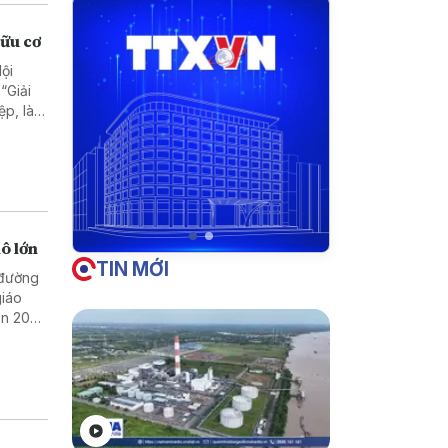
hữu cơ
ội
“Giải
ệp, làm
 Quế
ô lớn
TIN MỚI
 đường
giáo
gần 200