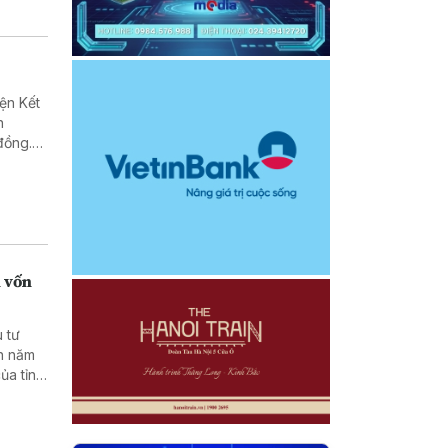
ện Kết
n
đồng.
n vốn
 tư
án năm
ủa tỉnh
i ngân
 chung