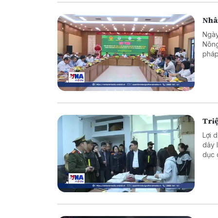
Nhân
Ngày
Nông
pháp
giàu
Lâm”
Triệ
Lợi 
dây 
dục 
tỷ đ