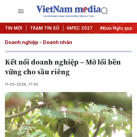
CHUYÊN TRANG THÔNG TIN ĐA PHƯƠNG TIỆN CỦA TTXVN
#Hội nghị Trung ương 3
TIN MỚI
TRẠM TIN SỐ
#APEC 2027
#Đưa Nghị quyết th
Doanh nghiệp - Doanh nhân
Kết nối doanh nghiệp – Mở lối bền
vững cho sầu riêng
11-05-2026, 17:50