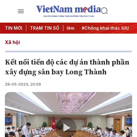
CHUYÊN TRANG THÔNG TIN ĐA PHƯƠNG TIỆN CỦA TTXVN
ng
TIN MỚI
#Chiến dịch 500 ngày đêm
TRẠM TIN SỐ
#Chống khai thác IUU
#C
Xã hội
Kết nối tiến độ các dự án thành phần
xây dựng sân bay Long Thành
28-05-2024, 20:09