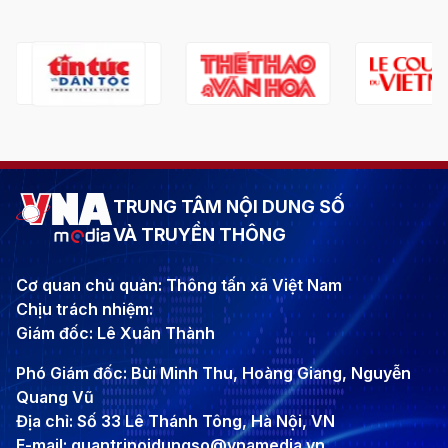
TRUNG TÂM NỘI DUNG SỐ
VÀ TRUYỀN THÔNG
Cơ quan chủ quản: Thông tấn xã Việt Nam
Chịu trách nhiệm:
Giám đốc: Lê Xuân Thành
Phó Giám đốc: Bùi Minh Thu, Hoàng Giang, Nguyễn
Quang Vũ
Địa chỉ: Số 33 Lê Thánh Tông, Hà Nội, VN
E-mail: quantrinoidungso@vnamedia.vn