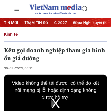
CHUYÊN TRANG THÔNG TIN ĐA PHƯƠNG TIỆN CỦA TTXVN
 nghị Trung ương 3
TIN MỚI
TRẠM TIN SỐ
#APEC 2027
#Đưa Nghị quyết thành h
Kinh tế
Kêu gọi doanh nghiệp tham gia bình
ổn giá đường
30-08-2023, 06:31
This
is
Video không thể tải được, có thể do kết
a
modal
nối mạng bị lỗi hoặc định dạng không
window.
được hỗ trợ.