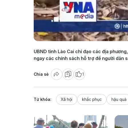
UBND tỉnh Lào Cai chỉ đạo các địa phương, 
ngay các chính sách hỗ trợ để người dân 
Chia sẻ
1
Từ khóa:
Xã hội
khắc phục
hậu quả