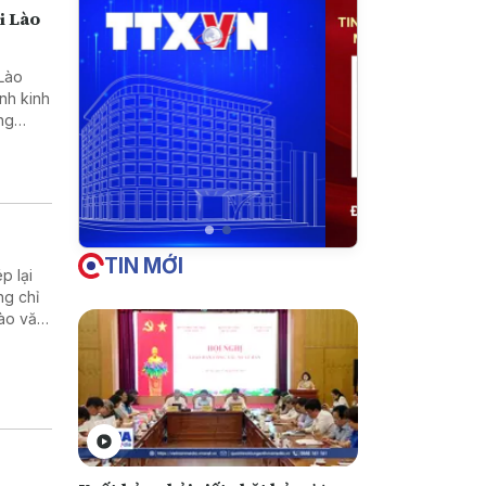
i Lào
 Lào
ạnh kinh
ọng
TIN MỚI
p lại
ng chỉ
hào văn