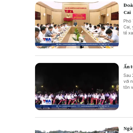
Đoàn
Cai
Phó 
Cai,
tế x
điểm
Ấn t
Sau 
với 
tôn 
hóa 
Ngà