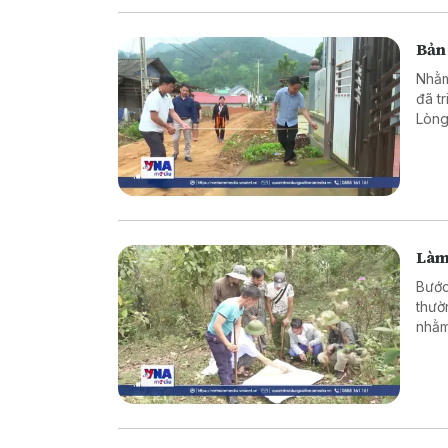
Bản
Nhằm
đã t
Lòng
cùng
dân.
Làm
Bước
thườ
nhằm
triể