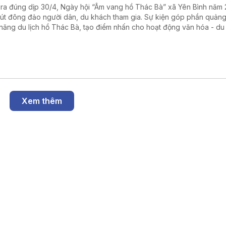
 ra đúng dịp 30/4, Ngày hội “Âm vang hồ Thác Bà” xã Yên Bình năm
hút đông đảo người dân, du khách tham gia. Sự kiện góp phần quản
 năng du lịch hồ Thác Bà, tạo điểm nhấn cho hoạt động văn hóa - du 
ng.
Xem thêm