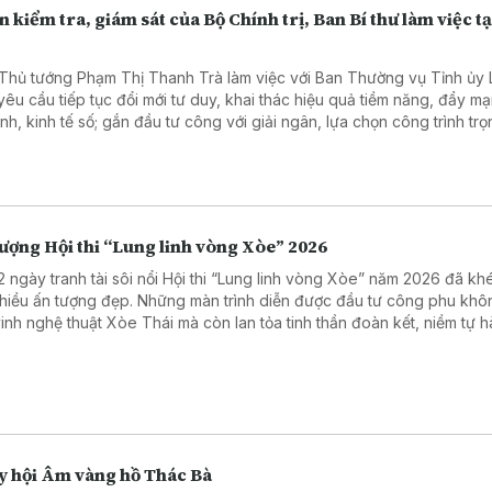
 kiểm tra, giám sát của Bộ Chính trị, Ban Bí thư làm việc tạ
Thủ tướng Phạm Thị Thanh Trà làm việc với Ban Thường vụ Tỉnh ủy
 yêu cầu tiếp tục đổi mới tư duy, khai thác hiệu quả tiềm năng, đẩy m
anh, kinh tế số; gắn đầu tư công với giải ngân, lựa chọn công trình tr
, tạo động lực phát triển bền vững.
ượng Hội thi “Lung linh vòng Xòe” 2026
2 ngày tranh tài sôi nổi Hội thi “Lung linh vòng Xòe” năm 2026 đã khé
nhiều ấn tượng đẹp. Những màn trình diễn được đầu tư công phu khô
vinh nghệ thuật Xòe Thái mà còn lan tỏa tinh thần đoàn kết, niềm tự 
trong cộng đồng.
y hội Âm vàng hồ Thác Bà