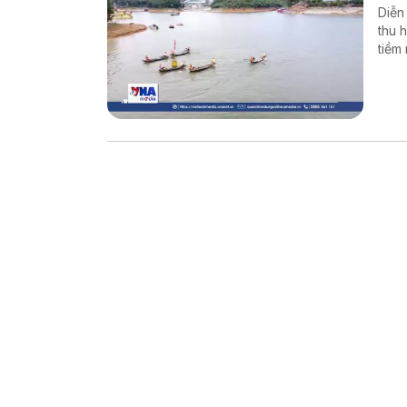
Diễn
thu 
tiềm
phươ