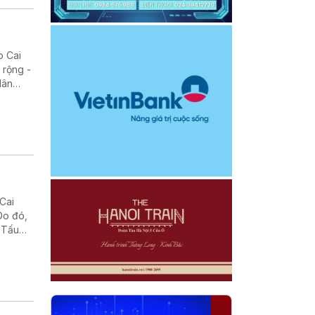
o Cai
 rộng -
dân
 người
Cai
Do đó,
 Tấu