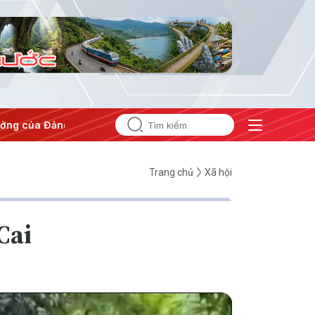
g
#Hội nghị Trung ương 3
Trang chủ
Xã hội
Cai