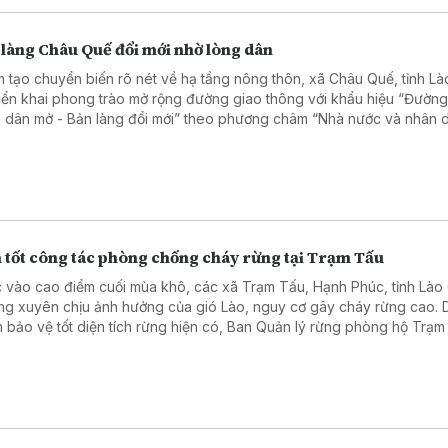
 làng Châu Quế đổi mới nhờ lòng dân
 tạo chuyển biến rõ nét về hạ tầng nông thôn, xã Châu Quế, tỉnh Là
riển khai phong trào mở rộng đường giao thông với khẩu hiệu “Đường
 dân mở - Bản làng đổi mới” theo phương châm “Nhà nước và nhân 
 làm”. Đến nay phong trào đã nhận được sự hưởng ứng tích cực của
 tốt công tác phòng chống cháy rừng tại Trạm Tấu
 vào cao điểm cuối mùa khô, các xã Trạm Tấu, Hạnh Phúc, tỉnh Lào 
ng xuyên chịu ảnh hưởng của gió Lào, nguy cơ gây cháy rừng cao. 
 bảo vệ tốt diện tích rừng hiện có, Ban Quản lý rừng phòng hộ Trạm
n khai nhiều giải pháp nhằm bảo vệ rừng.