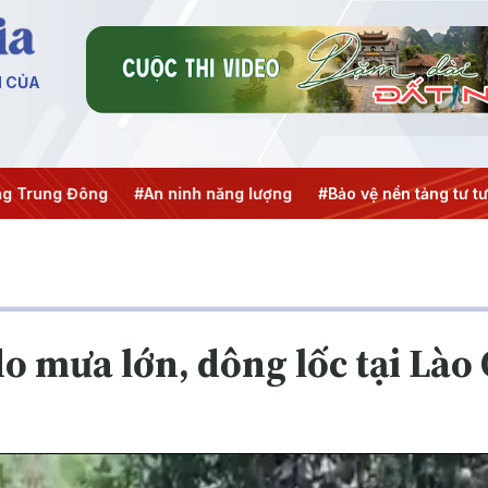
N CỦA
g
#An ninh năng lượng
#Bảo vệ nền tảng tư tưởng của Đản
 mưa lớn, dông lốc tại Lào 