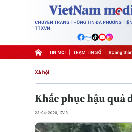
CHUYÊN TRANG THÔNG TIN ĐA PHƯƠNG TIỆ
TTXVN
0 ngày đêm
#Chống khai thác IUU
TIN MỚI
TRẠM TIN SỐ
#Căng thẳng Trung Đôn
Xã hội
Khắc phục hậu quả do
23-04-2026, 17:13