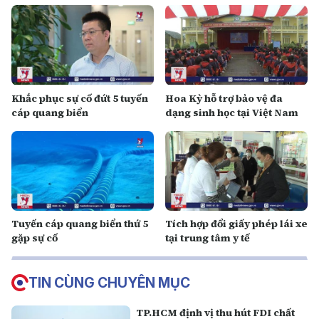
Khắc phục sự cố đứt 5 tuyến
Hoa Kỳ hỗ trợ bảo vệ đa
cáp quang biển
dạng sinh học tại Việt Nam
Tuyến cáp quang biển thứ 5
Tích hợp đổi giấy phép lái xe
gặp sự cố
tại trung tâm y tế
TIN CÙNG CHUYÊN MỤC
TP.HCM định vị thu hút FDI chất