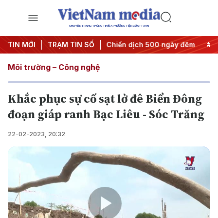
CHUYÊN TRANG THÔNG TIN ĐA PHƯƠNG TIỆN CỦA TTXVN
t thành hành động
TIN MỚI
TRẠM TIN SỐ
#Chiến dịch 500 ngày đêm
#Chống kha
Môi trường – Công nghệ
Khắc phục sự cố sạt lở đê Biển Đông
đoạn giáp ranh Bạc Liêu - Sóc Trăng
22-02-2023, 20:32