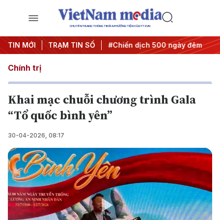
CHUYÊN TRANG THÔNG TIN ĐA PHƯƠNG TIỆN CỦA TTXVN
ghị quyết thành hành động
TIN MỚI
TRẠM TIN SỐ
#Chiến dịch 500 ngày đêm
#C
Chính trị
Khai mạc chuỗi chương trình Gala
“Tổ quốc bình yên”
30-04-2026, 08:17