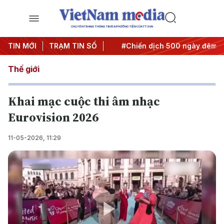
CHUYÊN TRANG THÔNG TIN ĐA PHƯƠNG TIỆN CỦA TTXVN
 Nghị quyết thành hành động
TIN MỚI
TRẠM TIN SỐ
#Chiến dịch 500 ngày đêm
Thế giới
Khai mạc cuộc thi âm nhạc
Eurovision 2026
11-05-2026, 11:29