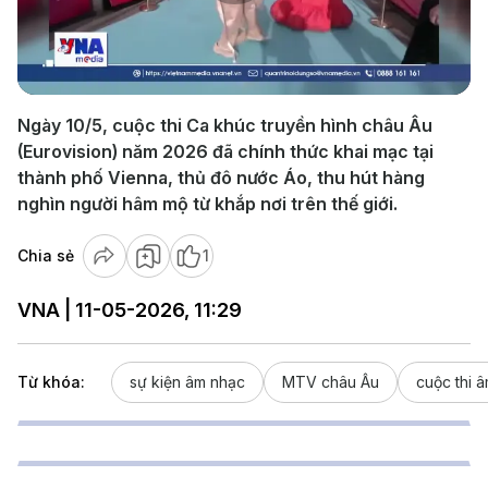
Play
Video
Ngày 10/5, cuộc thi Ca khúc truyền hình châu Âu
(Eurovision) năm 2026 đã chính thức khai mạc tại
thành phố Vienna, thủ đô nước Áo, thu hút hàng
nghìn người hâm mộ từ khắp nơi trên thế giới.
Chia sẻ
1
VNA | 11-05-2026, 11:29
Từ khóa:
sự kiện âm nhạc
MTV châu Âu
cuộc thi 