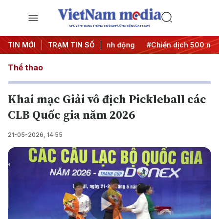
CHUYÊN TRANG THÔNG TIN ĐA PHƯƠNG TIỆN CỦA TTXVN
Đưa Nghị quyết thành hành động
TIN MỚI
TRẠM TIN SỐ
#Chiến dịch 500 ngày đê
Thể thao
Khai mạc Giải vô địch Pickleball các
CLB Quốc gia năm 2026
21-05-2026, 14:55