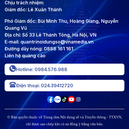
Chịu trách nhiệm:
Giám đốc: Lê Xuân Thành
Phó Giám đốc: Bùi Minh Thu, Hoàng Giang, Nguyễn
Quang Vũ
Địa chỉ: Số 33 Lê Thánh Tông, Hà Nội, VN
E-mail: quantrinoidungso@vnamedia.vn
Đường dây nóng: 0888 161 161
Liên hệ quảng cáo
Hotline: 0984.576.988
Điện thoại: 024.39412720
© Bản quyền thuộc về Trung tâm Nội dung số và Truyền thông - TTXVN,
chỉ được sao chép khi có sự đồng ý bằng văn bản.