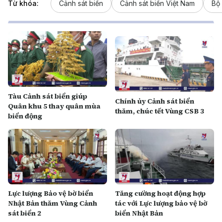
Từ khóa:
Cảnh sát biển
Cảnh sát biển Việt Nam
Bộ 
Tàu Cảnh sát biển giúp
Chính ủy Cảnh sát biển
Quân khu 5 thay quân mùa
thăm, chúc tết Vùng CSB 3
biển động
Lực lượng Bảo vệ bờ biển
Tăng cường hoạt động hợp
Nhật Bản thăm Vùng Cảnh
tác với Lực lượng bảo vệ bờ
sát biển 2
biển Nhật Bản