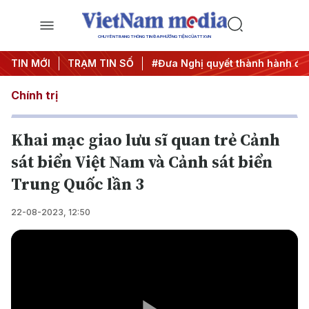
CHUYÊN TRANG THÔNG TIN ĐA PHƯƠNG TIỆN CỦA TTXVN
rung ương 3
TIN MỚI
TRẠM TIN SỐ
#APEC 2027
#Đưa Nghị quyết thành hành độ
Chính trị
Khai mạc giao lưu sĩ quan trẻ Cảnh
sát biển Việt Nam và Cảnh sát biển
Trung Quốc lần 3
22-08-2023, 12:50