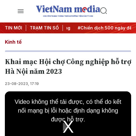
CHUYÊN TRANG THÔNG TIN ĐA PHƯƠNG TIỆN CỦA TTXVN
a Nghị quyết thành hành động
TIN MỚI
TRẠM TIN SỐ
#Chiến dịch 500 ngày đêm
Kinh tế
Khai mạc Hội chợ Công nghiệp hỗ trợ
Hà Nội năm 2023
23-08-2023, 17:19
This
is
Video không thể tải được, có thể do kết
a
modal
nối mạng bị lỗi hoặc định dạng không
window.
được hỗ trợ.