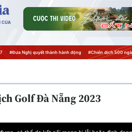
N CỦA
#Đưa Nghị quyết thành hành động
#Chiến dịch 500 ngày đ
ịch Golf Đà Nẵng 2023