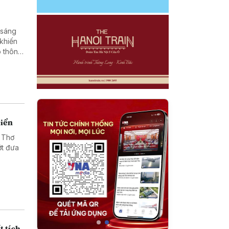
 sáng
 khiến
o thông
biển
 Thơ
ớt đưa
t tích