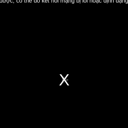
 được, có thể do kết nối mạng bị lỗi hoặc định dạn
Play
Video