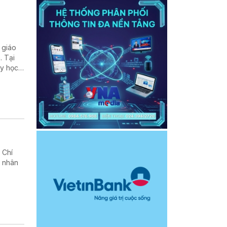
 giáo
. Tại
ạy học,
 Chí
g nhân