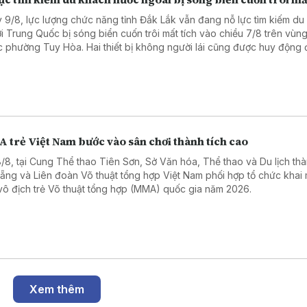
 9/8, lực lượng chức năng tỉnh Đắk Lắk vẫn đang nỗ lực tìm kiếm du
i Trung Quốc bị sóng biển cuốn trôi mất tích vào chiều 7/8 trên vùng
c phường Tuy Hòa. Hai thiết bị không người lái cũng được huy động
phạm vi tìm kiếm. Dù vậy, tình hình thời tiết xấu với sóng to, gió lớn 
g đến công tác tìm kiếm.
 trẻ Việt Nam bước vào sân chơi thành tích cao
8/8, tại Cung Thể thao Tiên Sơn, Sở Văn hóa, Thể thao và Du lịch th
ẵng và Liên đoàn Võ thuật tổng hợp Việt Nam phối hợp tổ chức khai
 vô địch trẻ Võ thuật tổng hợp (MMA) quốc gia năm 2026.
Xem thêm