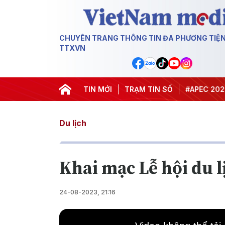
CHUYÊN TRANG THÔNG TIN ĐA PHƯƠNG TIỆ
TTXVN
#Hội nghị Trung ương 3
TIN MỚI
TRẠM TIN SỐ
#APEC 2027
Du lịch
Khai mạc Lễ hội du l
24-08-2023, 21:16
This
is