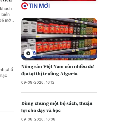
TIN MỚI
 khách
 biển
 để mở
đã ảnh
Nông sản Việt Nam còn nhiều dư
ành phố
địa tại thị trường Algeria
 mạc
09-08-2026, 16:12
Dùng chung một bộ sách, thuận
lợi cho dạy và học
09-08-2026, 16:08