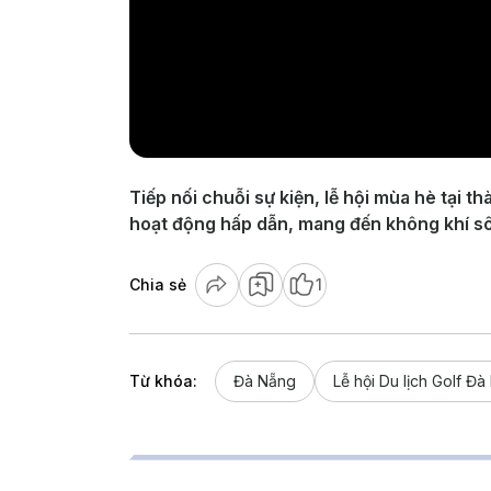
Tiếp nối chuỗi sự kiện, lễ hội mùa hè tại 
hoạt động hấp dẫn, mang đến không khí sô
Chia sẻ
1
Từ khóa:
Đà Nẵng
Lễ hội Du lịch Golf Đ