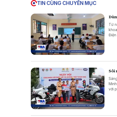
TIN CÙNG CHUYÊN MỤC
Dùng
Từ n
khoa
Điện
quản
Sôi 
Sáng
Minh
với p