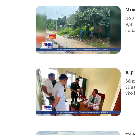
Mưa 
Do ả
9/8,
nước
tại m
Kịp 
Sáng
vừa 
vào 
Nỗ l