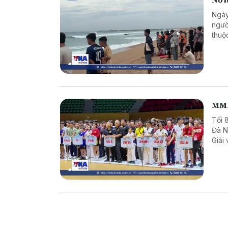
Ngày
ngườ
thuộ
rộng 
hưởn
MMA
Tối 
Đà N
Giải