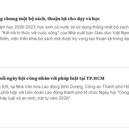
 chung một bộ sách, thuận lợi cho dạy và học
ăm học 2026-2027, học sinh cả nước sẽ sử dụng thống nhất bộ sách
 “Kết nối tri thức với cuộc sống” của Nhà xuất bản Giáo dục Việt Nam
 Biên, việc triển khai bộ sách mới được kỳ vọng tạo thuận lợi trong d
 lý nhà trường và giảm chi phí chuẩn bị sách cho học sinh.
nổi ngày hội công nhân với pháp luật tại TP.HCM
 9/8, tại Nhà Văn hóa Lao động Bình Dương, Công an Thành phố Hồ
 phối hợp với Liên đoàn Lao động thành phố tổ chức Ngày hội “Côn
háp luật và an ninh, trật tự năm 2026”.