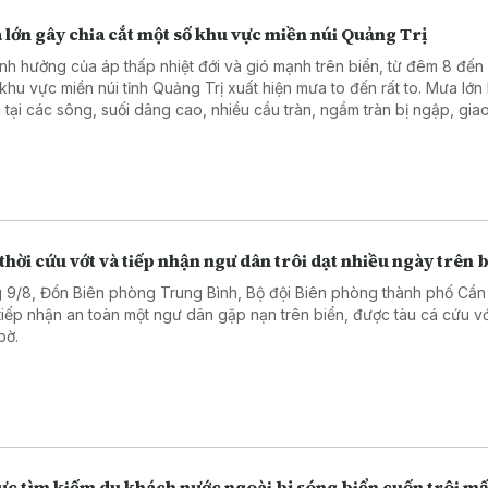
lớn gây chia cắt một số khu vực miền núi Quảng Trị
nh hưởng của áp thấp nhiệt đới và gió mạnh trên biển, từ đêm 8 đến
 khu vực miền núi tỉnh Quảng Trị xuất hiện mưa to đến rất to. Mưa lớn
 tại các sông, suối dâng cao, nhiều cầu tràn, ngầm tràn bị ngập, gia
ột số khu vực tạm thời bị chia cắt.
thời cứu vớt và tiếp nhận ngư dân trôi dạt nhiều ngày trên 
 9/8, Đồn Biên phòng Trung Bình, Bộ đội Biên phòng thành phố Cần
tiếp nhận an toàn một ngư dân gặp nạn trên biển, được tàu cá cứu v
bờ.
ực tìm kiếm du khách nước ngoài bị sóng biển cuốn trôi mấ