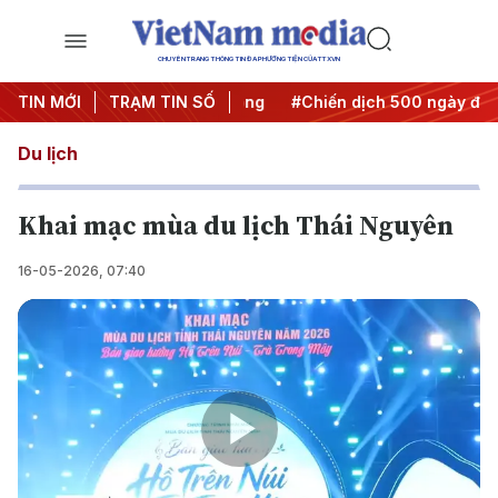
CHUYÊN TRANG THÔNG TIN ĐA PHƯƠNG TIỆN CỦA TTXVN
a Nghị quyết thành hành động
TIN MỚI
TRẠM TIN SỐ
#Chiến dịch 500 ngày đêm
Du lịch
Khai mạc mùa du lịch Thái Nguyên
16-05-2026, 07:40
Play