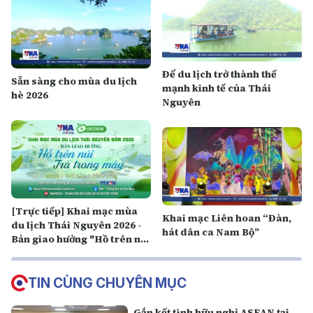
Để du lịch trở thành thế
Sẵn sàng cho mùa du lịch
mạnh kinh tế của Thái
hè 2026
Nguyên
[Trực tiếp] Khai mạc mùa
Khai mạc Liên hoan “Đàn,
du lịch Thái Nguyên 2026 -
hát dân ca Nam Bộ”
Bản giao hưởng "Hồ trên núi
- Trà trong mây"
TIN CÙNG CHUYÊN MỤC
Gắn kết tình hữu nghị ASEAN tại