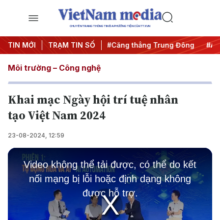
CHUYÊN TRANG THÔNG TIN ĐA PHƯƠNG TIỆN CỦA TTXVN
#Chống khai thác IUU
TIN MỚI
TRẠM TIN SỐ
#Căng thẳng Trung Đông
#An ninh
Môi trường – Công nghệ
Khai mạc Ngày hội trí tuệ nhân
tạo Việt Nam 2024
23-08-2024, 12:59
This
is
Video không thể tải được, có thể do kết
a
modal
nối mạng bị lỗi hoặc định dạng không
window.
được hỗ trợ.