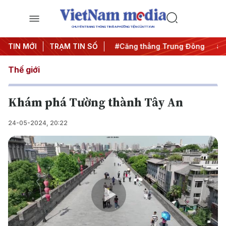
CHUYÊN TRANG THÔNG TIN ĐA PHƯƠNG TIỆN CỦA TTXVN
đêm
TIN MỚI
#Chống khai thác IUU
TRẠM TIN SỐ
#Căng thẳng Trung Đông
#An
Thế giới
Khám phá Tường thành Tây An
24-05-2024, 20:22
Play