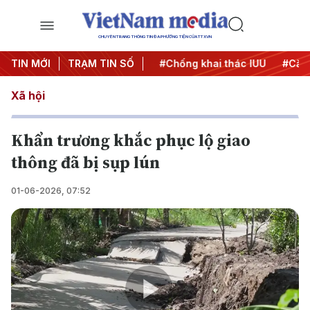
CHUYÊN TRANG THÔNG TIN ĐA PHƯƠNG TIỆN CỦA TTXVN
#Chiến dịch 500 ngày đêm
TIN MỚI
TRẠM TIN SỐ
#Chống khai thác IUU
#Căng
Xã hội
Khẩn trương khắc phục lộ giao
thông đã bị sụp lún
01-06-2026, 07:52