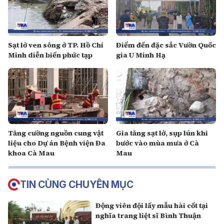
Sạt lở ven sông ở TP. Hồ Chí
Điểm đến đặc sắc Vườn Quốc
Minh diễn biến phức tạp
gia U Minh Hạ
Tăng cường nguồn cung vật
Gia tăng sạt lở, sụp lún khi
liệu cho Dự án Bệnh viện Đa
bước vào mùa mưa ở Cà
khoa Cà Mau
Mau
TIN CÙNG CHUYÊN MỤC
Động viên đội lấy mẫu hài cốt tại
nghĩa trang liệt sĩ Bình Thuận