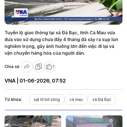
Play
Video
Tuyến lộ giao thông tại xã Đá Bạc, tỉnh Cà Mau vừa
đưa vào sử dụng chưa đầy 4 tháng đã xảy ra sụp lún
nghiêm trọng, gây ảnh hưởng lớn đến việc đi lại và
vận chuyển hàng hóa của người dân.
Chia sẻ
1
VNA | 01-06-2026, 07:52
Từ khóa:
sạt lở bờ sông
cà mau
xã Đá Bạc