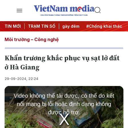
CHUYÊN TRANG THÔNG TIN ĐA PHƯƠNG TIỆN CỦA TTXVN
ộng
TIN MỚI
#Chiến dịch 500 ngày đêm
TRẠM TIN SỐ
#Chống khai thác IUU
#
Môi trường – Công nghệ
Khẩn trương khắc phục vụ sạt lở đất
ở Hà Giang
29-09-2024, 22:24
This
is
Video không thể tải được, có thể do kết
a
modal
nối mạng bị lỗi hoặc định dạng không
window.
được hỗ trợ.