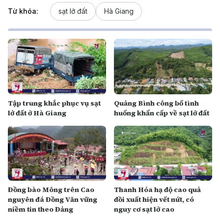
Từ khóa:
sạt lở đất
Hà Giang
Tập trung khắc phục vụ sạt
Quảng Bình công bố tình
lở đất ở Hà Giang
huống khẩn cấp về sạt lở đất
Đồng bào Mông trên Cao
Thanh Hóa hạ độ cao quả
nguyên đá Đồng Văn vững
đồi xuất hiện vết nứt, có
niềm tin theo Đảng
nguy cơ sạt lở cao