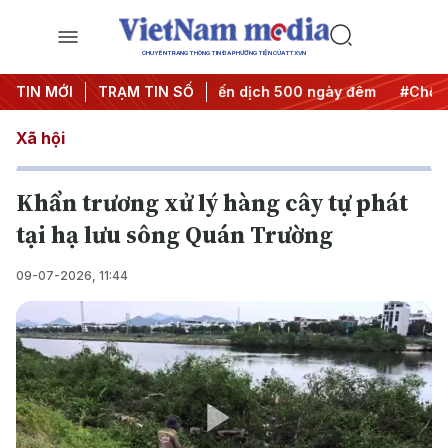
CHUYÊN TRANG THÔNG TIN ĐA PHƯƠNG TIỆN CỦA TTXVN
ành hành động
TIN MỚI
TRẠM TIN SỐ
#Chiến dịch 500 ngày đêm
#Chống khai th
Xã hội
Khẩn trương xử lý hàng cây tự phát
tại hạ lưu sông Quán Trường
09-07-2026, 11:44