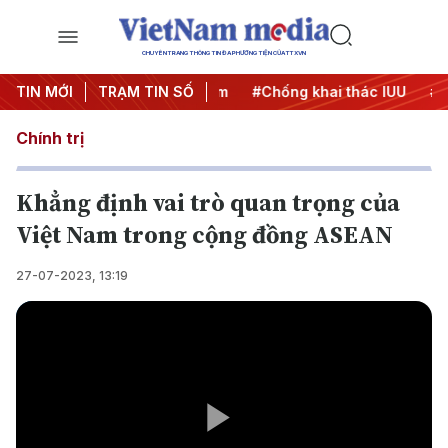
CHUYÊN TRANG THÔNG TIN ĐA PHƯƠNG TIỆN CỦA TTXVN
TIN MỚI
#Chiến dịch 500 ngày đêm
TRẠM TIN SỐ
#Chống khai thác IUU
#Căn
Chính trị
Khẳng định vai trò quan trọng của
Việt Nam trong cộng đồng ASEAN
27-07-2023, 13:19