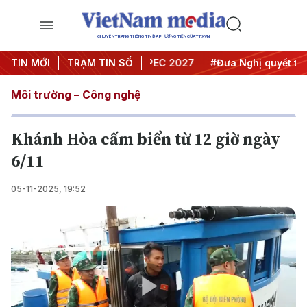
CHUYÊN TRANG THÔNG TIN ĐA PHƯƠNG TIỆN CỦA TTXVN
i nghị Trung ương 3
TIN MỚI
TRẠM TIN SỐ
#APEC 2027
#Đưa Nghị quyết thành 
Môi trường – Công nghệ
Khánh Hòa cấm biển từ 12 giờ ngày
6/11
05-11-2025, 19:52