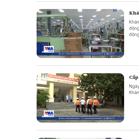
Khán
Khán
động
động
doan
Cấp
Ngày
Khán