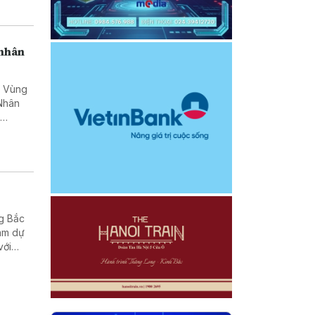
 nhân
c Vùng
 Nhân
h
ờ Anh
ng Bắc
am dự
với
g người