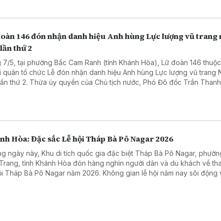
đoàn 146 đón nhận danh hiệu Anh hùng Lực lượng vũ trang
lần thứ 2
 7/5, tại phường Bắc Cam Ranh (tỉnh Khánh Hòa), Lữ đoàn 146 thuộ
i quân tổ chức Lễ đón nhận danh hiệu Anh hùng Lực lượng vũ trang
lần thứ 2. Thừa ủy quyền của Chủ tịch nước, Phó Đô đốc Trần Than
êm, Tư lệnh Quân chủng Hải quân đã gắn danh hiệu, trao bằng và c
 Lực lượng vũ trang Nhân dân lần thứ 2 cho Lữ đoàn 146.
nh Hòa: Đặc sắc Lễ hội Tháp Bà Pô Nagar 2026
g ngày này, Khu di tích quốc gia đặc biệt Tháp Bà Pô Nagar, phườ
Trang, tỉnh Khánh Hòa đón hàng nghìn người dân và du khách về th
ội Tháp Bà Pô Nagar năm 2026. Không gian lễ hội năm nay sôi động 
u hoạt động văn hóa, tín ngưỡng truyền thống đặc sắc của cộng đồn
 và cư dân Nam Trung Bộ.