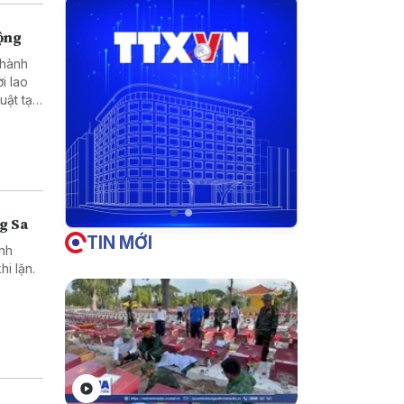
động
 hành
i lao
ật tại
.
g Sa
TIN MỚI
ỉnh
i lặn.