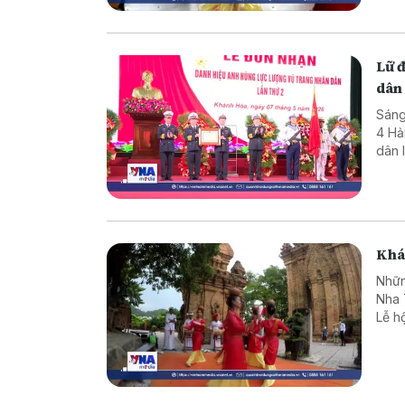
Lữ 
dân 
Sáng
4 Hả
dân 
Nghi
hùng
Khá
Nhữn
Nha 
Lễ h
nhiề
Chăm