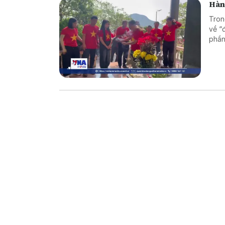
Hành
Tron
về “
phần
cho t