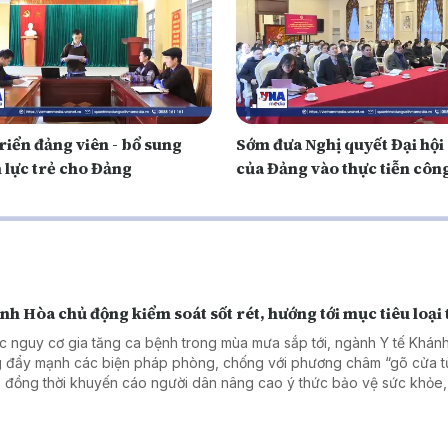
riển đảng viên - bổ sung
Sớm đưa Nghị quyết Đại hội
 lực trẻ cho Đảng
của Đảng vào thực tiễn công
h Hòa chủ động kiểm soát sốt rét, hướng tới mục tiêu loại 
c nguy cơ gia tăng ca bệnh trong mùa mưa sắp tới, ngành Y tế Khán
 đẩy mạnh các biện pháp phòng, chống với phương châm “gõ cửa 
, đồng thời khuyến cáo người dân nâng cao ý thức bảo vệ sức khỏe,
 phòng tránh muỗi truyền bệnh.