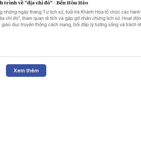
 trình về “địa chỉ đỏ” - B ến Hòn Hèo
g những ngày tháng Tư lịch sử, tuổi trẻ Khánh Hòa tổ chức các hành 
địa chỉ đỏ”, tham quan di tích và gặp gỡ nhân chứng lịch sử. Hoạt đ
 giáo dục truyền thống cách mạng, bồi đắp lý tưởng sống và trách n
hế hệ trẻ.
Xem thêm