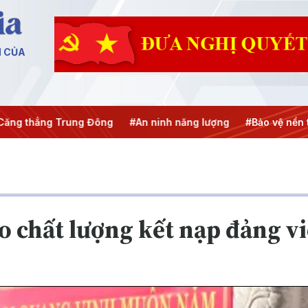
N CỦA
ẳng Trung Đông
#An ninh năng lượng
#Bảo vệ nền tảng tư
 chất lượng kết nạp đảng v