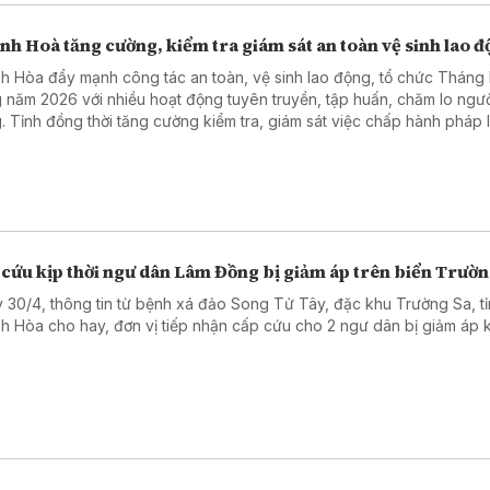
h Hoà tăng cường, kiểm tra giám sát an toàn vệ sinh lao 
h Hòa đẩy mạnh công tác an toàn, vệ sinh lao động, tổ chức Tháng
 năm 2026 với nhiều hoạt động tuyên truyền, tập huấn, chăm lo ngườ
. Tỉnh đồng thời tăng cường kiểm tra, giám sát việc chấp hành pháp lu
h nghiệp, nhất là các lĩnh vực có nguy cơ cao, xử lý nghiêm vi phạm
 cứu kịp thời ngư dân Lâm Đồng bị giảm áp trên biển Trườn
 30/4, thông tin từ bệnh xá đảo Song Tử Tây, đặc khu Trường Sa, t
h Hòa cho hay, đơn vị tiếp nhận cấp cứu cho 2 ngư dân bị giảm áp kh