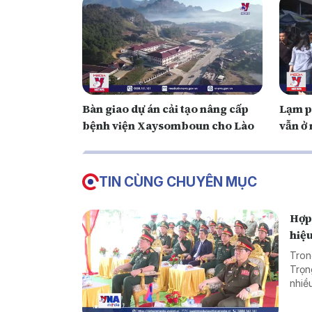
Bàn giao dự án cải tạo nâng cấp
Lạm p
bệnh viện Xaysomboun cho Lào
vẫn ở
TIN CÙNG CHUYÊN MỤC
Hợp 
hiệ
Tron
Trọn
nhiề
phòn