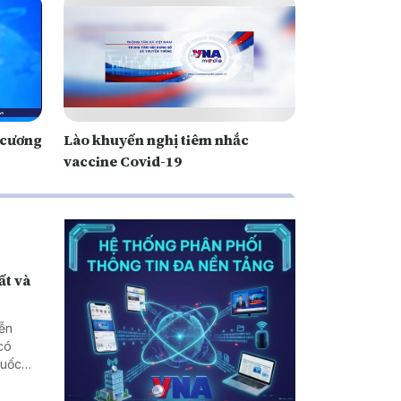
 cương
Lào khuyến nghị tiêm nhắc
vaccine Covid-19
ất và
yễn
có
quốc