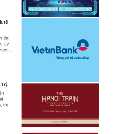
h tế
n đại
n, Ủy
Trưởng
Lào
 trị
ện
ai
, trao
c giữa