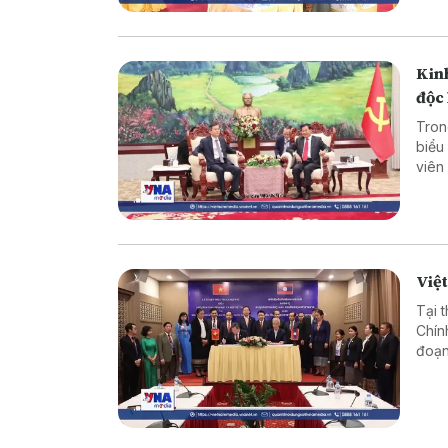
Kinh
độc 
Tron
biểu
viên
đoàn
Thon
Việt
Tại 
Chín
đoạn
đổi 
hai 