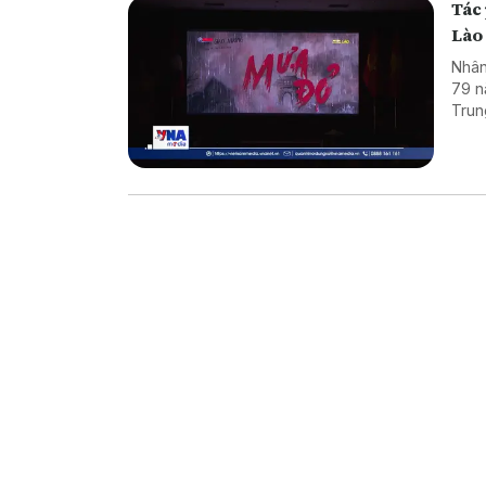
Tác 
Lào
Nhân
79 n
Trun
trìn
bảo 
thốn
đoàn