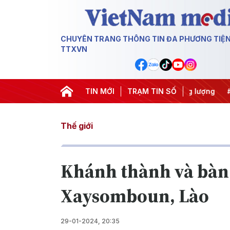
CHUYÊN TRANG THÔNG TIN ĐA PHƯƠNG TIỆ
TTXVN
c IUU
#Căng thẳng Trung Đông
TIN MỚI
TRẠM TIN SỐ
#An ninh năng lượng
#
Thế giới
Khánh thành và bàn 
Xaysomboun, Lào
29-01-2024, 20:35