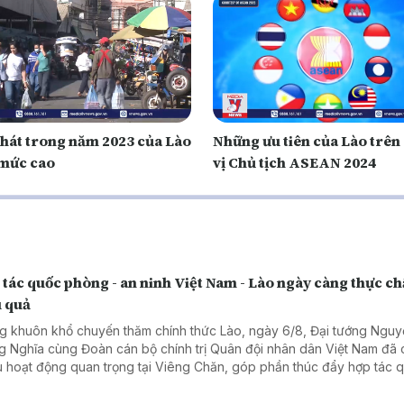
hát trong năm 2023 của Lào
Những ưu tiên của Lào trên
 mức cao
vị Chủ tịch ASEAN 2024
tác quốc phòng - an ninh Việt Nam - Lào ngày càng thực ch
u quả
g khuôn khổ chuyến thăm chính thức Lào, ngày 6/8, Đại tướng Ngu
g Nghĩa cùng Đoàn cán bộ chính trị Quân đội nhân dân Việt Nam đã 
u hoạt động quan trọng tại Viêng Chăn, góp phần thúc đẩy hợp tác 
g - an ninh giữa hai nước ngày càng thực chất, hiệu quả.