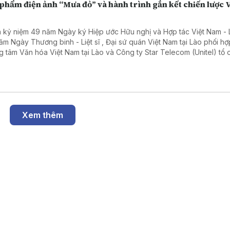
phẩm điện ảnh “Mưa đỏ” và hành trình gắn kết chiến lược V
 kỷ niệm 49 năm Ngày ký Hiệp ước Hữu nghị và Hợp tác Việt Nam - 
ăm Ngày Thương binh - Liệt sĩ , Đại sứ quán Việt Nam tại Lào phối hợ
g tâm Văn hóa Việt Nam tại Lào và Công ty Star Telecom (Unitel) tổ
h chiếu bộ phim "Mưa đỏ". Thông qua tác phẩm điện ảnh về cuộc chi
vệ Thành cổ Quảng Trị năm 1972, chương trình góp phần giáo dục t
g, lan tỏa giá trị hòa bình và tiếp tục vun đắp quan hệ hữu nghị đặc bi
 kết chiến lược giữa Việt Nam và Lào.
Xem thêm