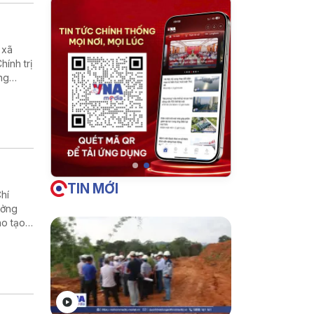
 xã
ính trị
ng
biệt
TIN MỚI
Chí
ưởng
ào tạo