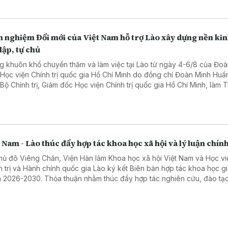
 nghiệm Đổi mới của Việt Nam hỗ trợ Lào xây dựng nền kin
lập, tự chủ
g khuôn khổ chuyến thăm và làm việc tại Lào từ ngày 4-6/8 của Đoà
 Học viện Chính trị quốc gia Hồ Chí Minh do đồng chí Đoàn Minh Huấ
 Bộ Chính trị, Giám đốc Học viện Chính trị quốc gia Hồ Chí Minh, làm 
, ngày 06/8, Đoàn đã đến chào xã giao Tổng Bí thư, Chủ tịch nước 
gloun Sisoulith và Thủ tướng Chính phủ Lào Sonexay Siphandone.
 Nam - Lào thúc đẩy hợp tác khoa học xã hội và lý luận chính
thủ đô Viêng Chăn, Viện Hàn lâm Khoa học xã hội Việt Nam và Học vi
h trị và Hành chính quốc gia Lào ký kết Biên bản hợp tác khoa học gi
 2026-2030. Thỏa thuận nhằm thúc đẩy hợp tác nghiên cứu, đào tạo
chuyên môn và chia sẻ dữ liệu, góp phần tăng cường quan hệ hợp tá
cơ quan và hai nước.