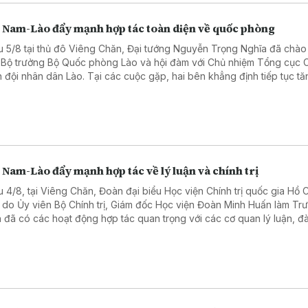
t Nam-Lào đẩy mạnh hợp tác toàn diện về quốc phòng
u 5/8 tại thủ đô Viêng Chăn, Đại tướng Nguyễn Trọng Nghĩa đã chào
 Bộ trưởng Bộ Quốc phòng Lào và hội đàm với Chủ nhiệm Tổng cục Ch
 đội nhân dân Lào. Tại các cuộc gặp, hai bên khẳng định tiếp tục tă
g hợp tác toàn diện về quốc phòng, góp phần củng cố quan hệ đặc 
 Nam - Lào trong giai đoạn mới.
 Nam-Lào đẩy mạnh hợp tác về lý luận và chính trị
u 4/8, tại Viêng Chăn, Đoàn đại biểu Học viện Chính trị quốc gia Hồ 
 do Ủy viên Bộ Chính trị, Giám đốc Học viện Đoàn Minh Huấn làm Tr
 đã có các hoạt động hợp tác quan trọng với các cơ quan lý luận, đ
Lào.