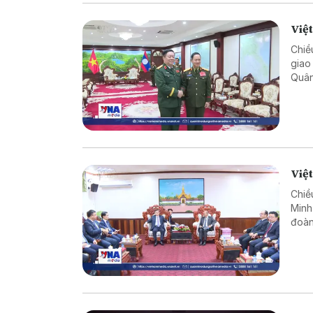
Việ
Chiề
giao
Quân
cườn
Việt
Việt
Chiề
Minh
đoàn
của 