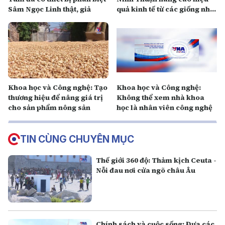
Sâm Ngọc Linh thật, giả
quả kinh tế từ các giống nho
mới
Khoa học và Công nghệ: Tạo
Khoa học và Công nghệ:
thương hiệu để nâng giá trị
Không thể xem nhà khoa
cho sản phẩm nông sản
học là nhân viên công nghệ
TIN CÙNG CHUYÊN MỤC
Thế giới 360 độ: Thảm kịch Ceuta -
Nỗi đau nơi cửa ngõ châu Âu
Chính sách và cuộc sống: Đưa các