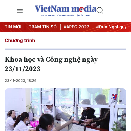
CHUYÊN TRANG THÔNG TIN ĐA PHƯƠNG TIỆN CỦA TTXVN
#Hội nghị Trung ương 3
TIN MỚI
TRẠM TIN SỐ
#APEC 2027
#Đưa Nghị quyết t
Chương trình
Khoa học và Công nghệ ngày
23/11/2023
23-11-2023, 18:26