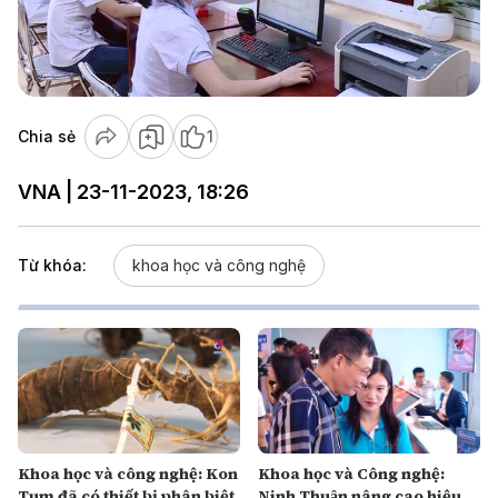
Play
Video
Chia sẻ
1
VNA | 23-11-2023, 18:26
Từ khóa:
khoa học và công nghệ
Khoa học và công nghệ: Kon
Khoa học và Công nghệ:
Tum đã có thiết bị phân biệt
Ninh Thuận nâng cao hiệu