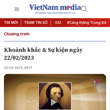
CHUYÊN TRANG THÔNG TIN ĐA PHƯƠNG TIỆN CỦA TTXVN
ày đêm
TIN MỚI
#Chống khai thác IUU
TRẠM TIN SỐ
#Căng thẳng Trung Đông
Chương trình
Khoảnh khắc & Sự kiện ngày
22/02/2023
22-02-2023, 06:17