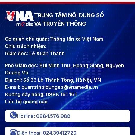
TRUNG TÂM NỘI DUNG SỐ
VÀ TRUYỀN THÔNG
Cơ quan chủ quản: Thông tấn xã Việt Nam
Chịu trách nhiệm:
Giám đốc: Lê Xuân Thành
Phó Giám đốc: Bùi Minh Thu, Hoàng Giang, Nguyễn
Quang Vũ
Địa chỉ: Số 33 Lê Thánh Tông, Hà Nội, VN
E-mail: quantrinoidungso@vnamedia.vn
Đường dây nóng: 0888 161 161
Liên hệ quảng cáo
Hotline: 0984.576.988
Điện thoại: 024.39412720