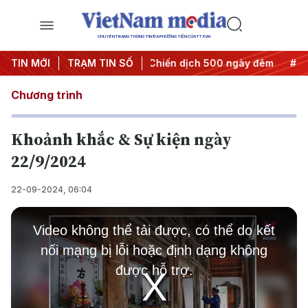
CHUYÊN TRANG THÔNG TIN ĐA PHƯƠNG TIỆN CỦA TTXVN
t thành hành động
TIN MỚI
TRẠM TIN SỐ
#Chiến dịch 500 ngày đêm
#Chống kha
Chương trình
Khoảnh khắc & Sự kiện ngày
22/9/2024
22-09-2024, 06:04
This
is
Video không thể tải được, có thể do kết
a
modal
nối mạng bị lỗi hoặc định dạng không
window.
được hỗ trợ.