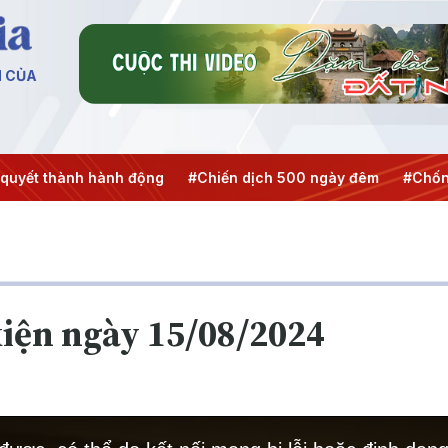
N CỦA
 hành động
#Chiến dịch 500 ngày đêm
#Chống khai thác 
iện ngày 15/08/2024