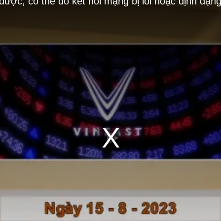
 được, có thể do kết nối mạng bị lỗi hoặc định dạn
Play
Video