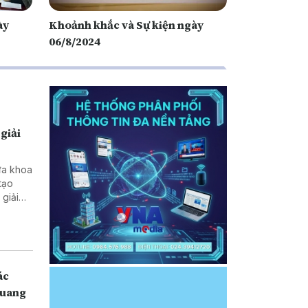
ày
Khoảnh khắc và Sự kiện ngày
06/8/2024
giải
ưa khoa
tạo
ở vùng
ác
Quang