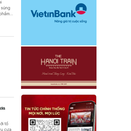
hi
hơn
ởi tố