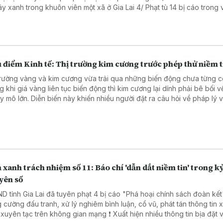
anh trong khuôn viên một xã ở Gia Lai 4/ Phạt tù 14 bị cáo trong vụ sản
hẩm giả ở MediPhar 5/ Hà Nội lần đầu xét xử vụ kiện công ích 6/
 cao ý thức chấp hành pháp luật về sở hữu trí tuệ
 điểm Kinh tế: Thị trường kim cương trước phép thử niềm t
trường vàng và kim cương vừa trải qua những biến động chưa từng c
g khi giá vàng liên tục biến động thì kim cương lại dính phải bê bối 
ày khiến nhiều người đặt ra câu hỏi về pháp lý và lựa
 tài sản tích lũy để hạn chế rủi ro. Chuyên gia tài chính cũng đã có 
 tích về vấn đề này.
 xanh trách nhiệm số 11: Báo chí 'dẫn dắt niềm tin' trong k
yên số
ND tỉnh Gia Lai đã tuyên phạt 4 bị cáo "Phá hoại chính sách đoàn kết"
 cường đấu tranh, xử lý nghiêm bình luận, cổ vũ, phát tán thông tin 
 tạc trên không gian mạng ❗ Xuất hiện nhiều thông tin bịa đặt về Cảnh