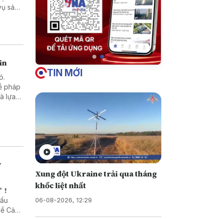
in
TIN MỚI
ó.
về pháp
những
ỷ
Xung đột Ukraine trải qua tháng
khốc liệt nhất
 ❗
06-08-2026, 12:29
xấu