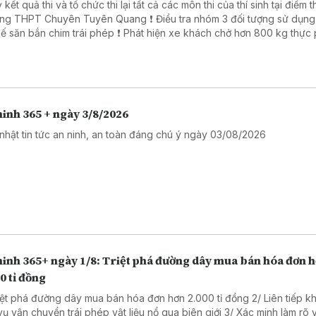
 kết quả thi và tổ chức thi lại tất cả các môn thi của thí sinh tại điểm t
PT Chuyên Tuyên Quang ❗ Điều tra nhóm 3 đối tượng sử dụng súng
ắn chim trái phép ❗ Phát hiện xe khách chở hơn 800 kg thực phẩm
ng rõ nguồn gốc. ❗ Khởi tố 16 đối tượng trong đường dây đánh bạc
trực tuyến nghìn tỷ ❗Cảnh báo các thủ đoạn lừa đảo mùa tựu trường
inh 365 + ngày 3/8/2026
nhật tin tức an ninh, an toàn đáng chú ý ngày 03/08/2026
ninh 365+ ngày 1/8: Triệt phá đường dây mua bán hóa đơn 
0 tỉ đồng
riệt phá đường dây mua bán hóa đơn hơn 2.000 tỉ đồng 2/ Liên tiếp kh
vận chuyển trái phép vật liệu nổ qua biên giới 3/ Xác minh làm rõ vụ cưa