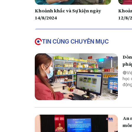
Khoảnh khắc và Sự kiện ngày
Khoản
14/8/2024
12/8/
TIN CÙNG CHUYÊN MỤC
Dòng
phá
🔴Vi
học 
động lực ch
pháp
biên
An n
môn