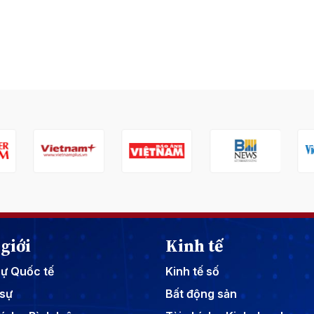
giới
Kinh tế
sự Quốc tế
Kinh tế số
sự
Bất động sản