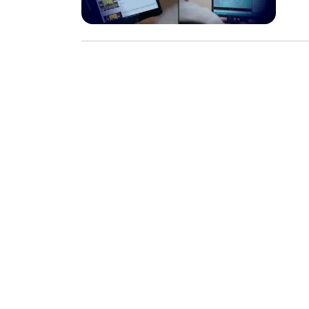
sát Giao thông ❗ Báo chí
đánh