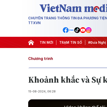
CHUYÊN TRANG THÔNG TIN ĐA PHƯƠNG TIỆ
TTXVN
#Hội nghị Trung ương 3
TIN MỚI
TRẠM TIN SỐ
#Đưa Nghị quyết thành
Chương trình
Khoảnh khắc và Sự k
15-08-2024, 06:28
This
is