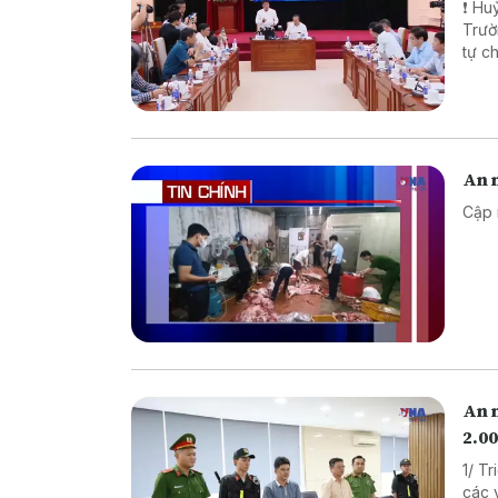
❗ Huỷ
Trường TH
tự chế săn b
chế biến khô
An n
Cập 
An 
2.00
1/ T
các vụ 