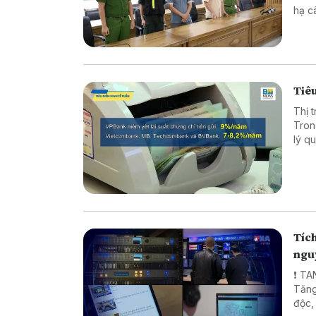
hạ cây x
xuất thực p
Nâng
Tiêu
Thị 
Tron
lý quy mô lớn. Diễn biến n
chọn
phân
Tích
ngu
❗ TA
Tăng
độc, xuyên