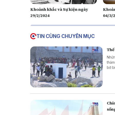
Khoảnh khắc và Sự kiện ngày
Khoản
29/2/2024
04/3/
TIN CÙNG CHUYÊN MỤC
Thế 
Nhữn
thảm
bờ b
hoặc
là g
thân
phón
Chín
sốn