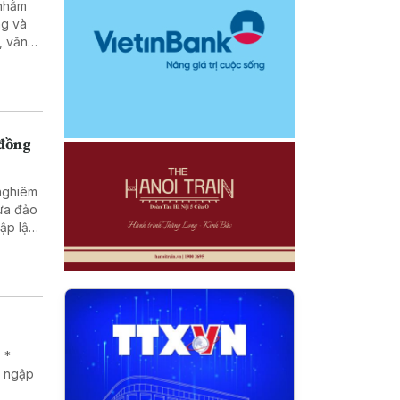
ng và
, văn
g, pháp
tạo và
nhân
 đồng
 nghiêm
lừa đảo
 *
g ngập