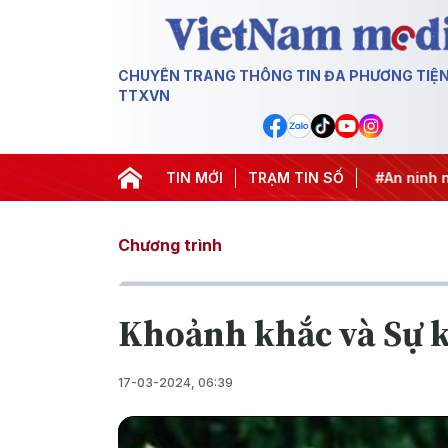
CHUYÊN TRANG THÔNG TIN ĐA PHƯƠNG TIỆ
TTXVN
 khai thác IUU
#Căng thẳng Trung Đông
TIN MỚI
TRẠM TIN SỐ
#An ninh năng l
Chương trình
Khoảnh khắc và Sự k
17-03-2024, 06:39