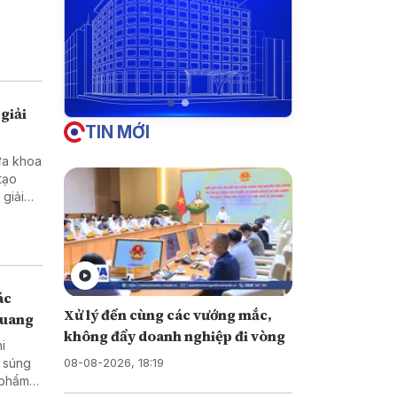
giải
TIN MỚI
ưa khoa
tạo
ở vùng
ác
Xử lý đến cùng các vướng mắc,
Quang
không đẩy doanh nghiệp đi vòng
hi
08-08-2026, 18:19