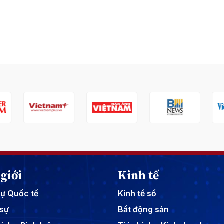
giới
Kinh tế
sự Quốc tế
Kinh tế số
sự
Bất động sản