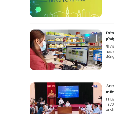
Dòng
phá
🔴Vi
học 
động lực ch
pháp
biên
An n
môn
❗ Huỷ
Trường TH
tự chế săn b