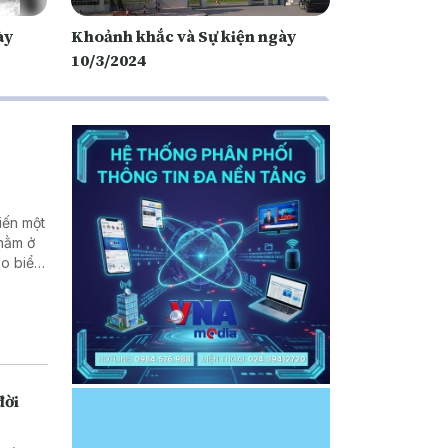
ày
Khoảnh khắc và Sự kiện ngày
10/3/2024
iến một
 nằm ở
eo biển
Hậu quả
nh về
ới các
đời