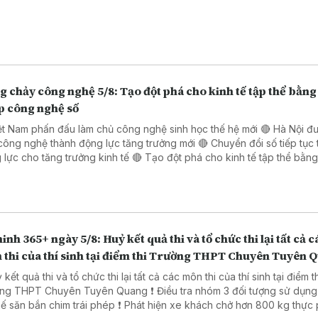
 chảy công nghệ 5/8: Tạo đột phá cho kinh tế tập thể bằng 
p công nghệ số
ệt Nam phấn đấu làm chủ công nghệ sinh học thế hệ mới 🔴 Hà Nội đ
công nghệ thành động lực tăng trưởng mới 🔴 Chuyển đổi số tiếp tục 
o tăng trưởng kinh tế 🔴 Tạo đột phá cho kinh tế tập thể bằng giải
 công nghệ số 🔴 Đẩy mạnh chuyển đổi số trong thủ tục hành chính 
 Đồng Nai
inh 365+ ngày 5/8: Huỷ kết quả thi và tổ chức thi lại tất cả c
 thi của thí sinh tại điểm thi Trường THPT Chuyên Tuyên 
 kết quả thi và tổ chức thi lại tất cả các môn thi của thí sinh tại điểm t
PT Chuyên Tuyên Quang ❗ Điều tra nhóm 3 đối tượng sử dụng súng
ắn chim trái phép ❗ Phát hiện xe khách chở hơn 800 kg thực phẩm