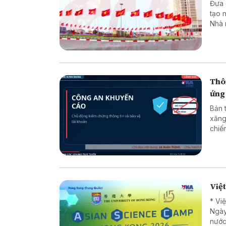
Đưa các
tạo 
Nhà 
minh
luật
chuy
dân 
Thôn
ứng
Bản 
xăng
chiếm đoạt tài sản * 
* Lừ
Việ
* Vi
Ngày
nước