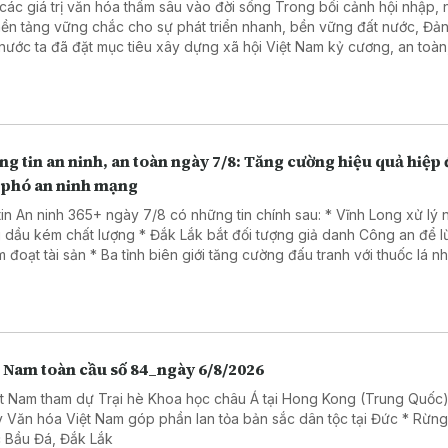
 giá trị văn hóa thấm sâu vào đời sống Trong bối cảnh hội nhập, nhằm
nền tảng vững chắc cho sự phát triển nhanh, bền vững đất nước, Đả
nước ta đã đặt mục tiêu xây dựng xã hội Việt Nam kỷ cương, an toàn
, hài hòa, phát triển, lấy người dân làm trung tâm, văn hóa là nền tản
 là trụ cột, kỷ cương là sức mạnh, khoa học, công nghệ, đổi mới sáng 
ển đổi số là động lực, niềm tin xã hội là thước đo và hạnh phúc của 
là mục tiêu cao nhất.
g tin an ninh, an toàn ngày 7/8: Tăng cường hiệu quả hiệp
 phó an ninh mạng
tin An ninh 365+ ngày 7/8 có những tin chính sau: * Vĩnh Long xử lý
 dầu kém chất lượng * Đắk Lắk bắt đối tượng giả danh Công an để 
Ba tỉnh biên giới tăng cường đấu tranh với thuốc lá nhập lậu
a đảo dưới chiêu đăng ký giải chạy cho trẻ em.
t Nam toàn cầu số 84_ngày 6/8/2026
ệt Nam tham dự Trại hè Khoa học châu Á tại Hong Kong (Trung Quốc)
 Văn hóa Việt Nam góp phần lan tỏa bản sắc dân tộc tại Đức * Rừn
 Bầu Đá, Đắk Lắk