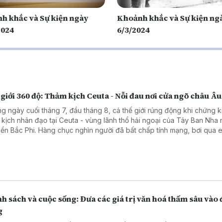
h khắc và Sự kiện ngày
Khoảnh khắc và Sự kiện ng
2024
6/3/2024
giới 360 độ: Thảm kịch Ceuta - Nỗi đau nơi cửa ngõ châu Âu
g ngày cuối tháng 7, đầu tháng 8, cả thế giới rúng động khi chứng k
 kịch nhân đạo tại Ceuta - vùng lãnh thổ hải ngoại của Tây Ban Nha
iển Bắc Phi. Hàng chục nghìn người đã bất chấp tính mạng, bơi qua 
 trèo qua những hàng rào dây thép gai để tìm đường vào châu Âu. 
ần 100 người đã thiệt mạng và mất tích, để lại một bức tranh đầy ám ả
 phận của những người nhập cư bất hợp pháp. Chương trình kết nối v
g viên TTTXVN tại châu Âu để tìm hiểu rõ hơn về thảm kịch này.
h sách và cuộc sống: Đưa các giá trị văn hoá thấm sâu vào 
g