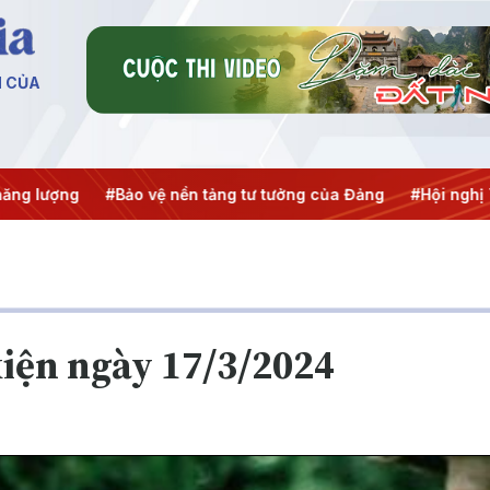
N CỦA
ượng
#Bảo vệ nền tảng tư tưởng của Đảng
#Hội nghị Trung 
iện ngày 17/3/2024