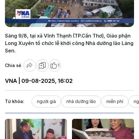
Play
Video
Sáng 9/8, tại xã Vĩnh Thạnh (TP.Cần Thơ), Giáo phận
Long Xuyên tổ chức lễ khởi công Nhà dưỡng lão Láng
Sen.
Chia sẻ
1
VNA | 09-08-2025, 16:02
Từ khóa:
người già
nhà dưỡng lão
miễn phí
ng