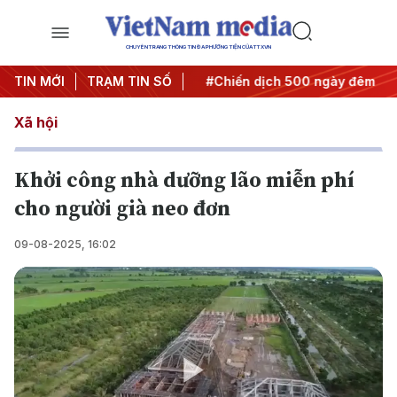
CHUYÊN TRANG THÔNG TIN ĐA PHƯƠNG TIỆN CỦA TTXVN
Nghị quyết thành hành động
TIN MỚI
TRẠM TIN SỐ
#Chiến dịch 500 ngày đêm
#
Xã hội
Khởi công nhà dưỡng lão miễn phí
cho người già neo đơn
09-08-2025, 16:02