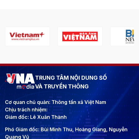
TRUNG TÂM NỘI DUNG SỐ
VÀ TRUYỀN THÔNG
Cơ quan chủ quản: Thông tấn xã Việt Nam
Chịu trách nhiệm:
Giám đốc: Lê Xuân Thành
Phó Giám đốc: Bùi Minh Thu, Hoàng Giang, Nguyễn
Quang Vũ