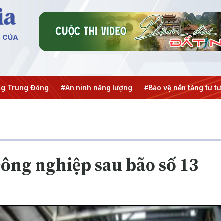
N CỦA
g
#An ninh năng lượng
#Bảo vệ nền tảng tư tưởng của Đản
công nghiệp sau bão số 13