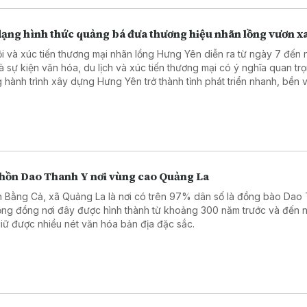
dạng hình thức quảng bá đưa thương hiệu nhãn lồng vươn x
ội và xúc tiến thương mại nhãn lồng Hưng Yên diễn ra từ ngày 7 đến
là sự kiện văn hóa, du lịch và xúc tiến thương mại có ý nghĩa quan tr
g hành trình xây dựng Hưng Yên trở thành tỉnh phát triển nhanh, bền 
ền kinh tế năng động trên cơ sở phát huy các giá trị văn hóa truyền 
ợi thế nông nghiệp đặc trưng.
 hồn Dao Thanh Y nơi vùng cao Quảng La
 Bằng Cả, xã Quảng La là nơi có trên 97% dân số là đồng bào Dao
ộng đồng nơi đây được hình thành từ khoảng 300 năm trước và đến 
giữ được nhiều nét văn hóa bản địa đặc sắc.