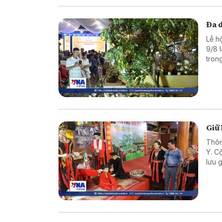
Đa 
Lễ h
9/8 
tron
có n
và l
Giữ
Thôn
Y. C
lưu 