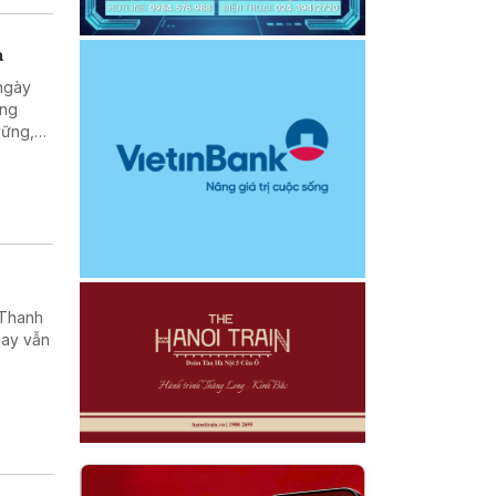
a
 ngày
ọng
vững,
thống
 Thanh
nay vẫn