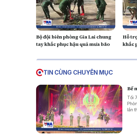
Bộ đội biên phòng Gia Lai chung
Hỗ tr
tay khắc phục hậu quả mưa bão
khắc p
TIN CÙNG CHUYÊN MỤC
Bế m
Tối 
Phòn
lần 