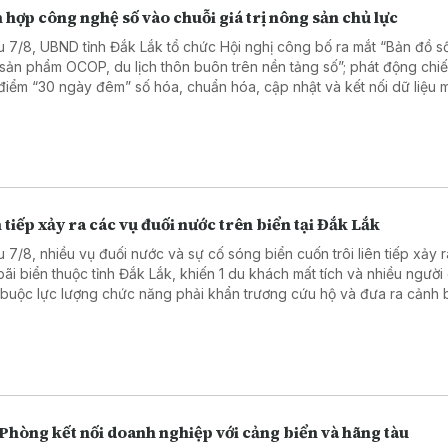
 hợp công nghệ số vào chuỗi giá trị nông sản chủ lực
u 7/8, UBND tỉnh Đắk Lắk tổ chức Hội nghị công bố ra mắt “Bản đồ 
 sản phẩm OCOP, du lịch thôn buôn trên nền tảng số”; phát động chiế
điểm “30 ngày đêm” số hóa, chuẩn hóa, cập nhật và kết nối dữ liệu 
 trồng, cơ sở đóng gói sầu riêng.
 tiếp xảy ra các vụ đuối nước trên biển tại Đắk Lắk
u 7/8, nhiều vụ đuối nước và sự cố sóng biển cuốn trôi liên tiếp xảy ra
bãi biển thuộc tỉnh Đắk Lắk, khiến 1 du khách mất tích và nhiều người
 buộc lực lượng chức năng phải khẩn trương cứu hộ và đưa ra cảnh
 hiểm.
Phòng kết nối doanh nghiệp với cảng biển và hãng tàu