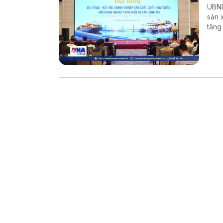
UBND thành p
sản 
tăng
nghi