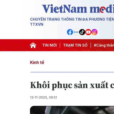
CHUYÊN TRANG THÔNG TIN ĐA PHƯƠNG TIỆ
TTXVN
 ngày đêm
#Chống khai thác IUU
TIN MỚI
TRẠM TIN SỐ
#Căng thẳng Trung Đôn
Kinh tế
Khôi phục sản xuất 
13-11-2025, 09:51