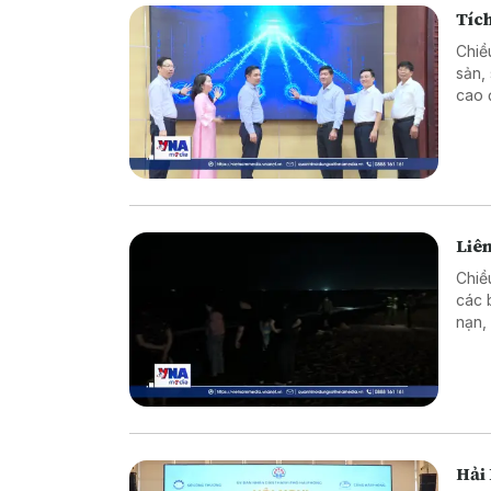
Tích
Chiề
sản,
cao 
vùng
Liên
Chiề
các 
nạn,
nguy
Hải 