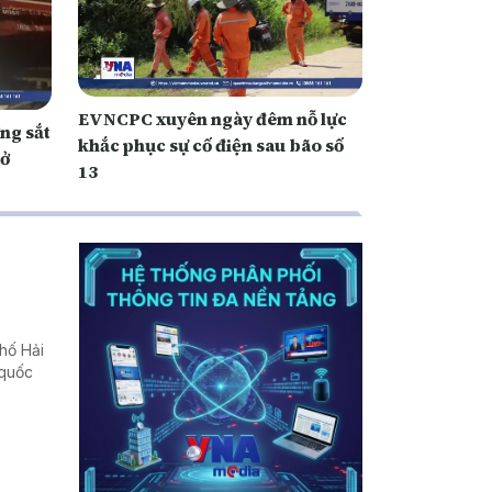
EVNCPC xuyên ngày đêm nỗ lực
ng sắt
khắc phục sự cố điện sau bão số
lở
13
phố Hải
 quốc