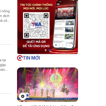
số nông
n dịch
mã số
TIN MỚI
 tại
 gặp
 báo