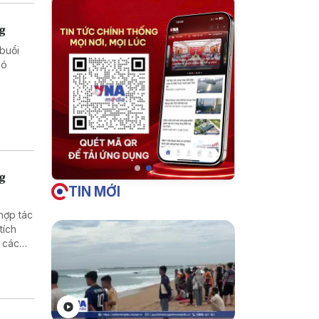
ng
buổi
hó
ng
TIN MỚI
hợp tác
tích
 các
ng nông
tralia
am tại