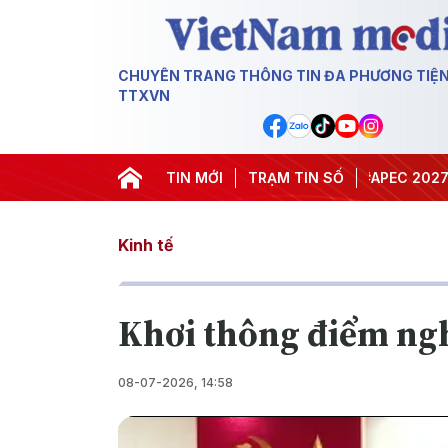
CHUYÊN TRANG THÔNG TIN ĐA PHƯƠNG TIỆ
TTXVN
#Hội nghị Trung ương 3
TIN MỚI
TRẠM TIN SỐ
#APEC 2027
#Đưa 
Kinh tế
Khơi thông điểm ngh
08-07-2026, 14:58