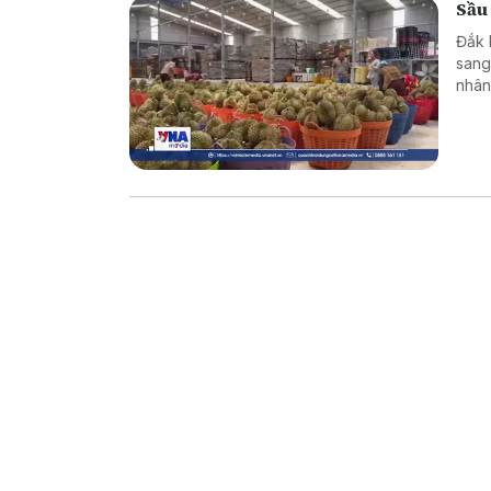
Sầu 
Đắk 
sang
nhân
chín
trườ