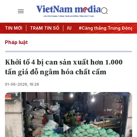
CHUYÊN TRANG THÔNG TIN ĐA PHƯƠNG TIỆN CỦA TTXVN
y đêm
TIN MỚI
#Chống khai thác IUU
TRẠM TIN SỐ
#Căng thẳng Trung Đông
#
Pháp luật
Khởi tố 4 bị can sản xuất hơn 1.000
tấn giá đỗ ngâm hóa chất cấm
01-06-2026, 16:26