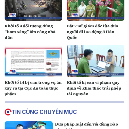
Khởi tố 4 đối tượng dùng
Bắt 2 nữ giám đốc lừa đưa
“bom xăng” tấn công nhà
người đi lao động ở Hàn
dân
Quốc
Khởi tố 14 bị can trong vụ án
Khởi tố bị can vi phạm quy
xảy ra tại Cục An toàn thực
định về khai thác trái phép
phẩm
tài nguyên
TIN CÙNG CHUYÊN MỤC
Đưa pháp luật đến với đồng bào