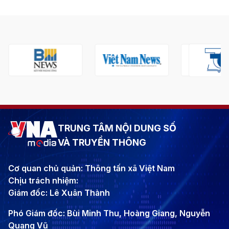
TRUNG TÂM NỘI DUNG SỐ
VÀ TRUYỀN THÔNG
Cơ quan chủ quản: Thông tấn xã Việt Nam
Chịu trách nhiệm:
Giám đốc: Lê Xuân Thành
Phó Giám đốc: Bùi Minh Thu, Hoàng Giang, Nguyễn
Quang Vũ