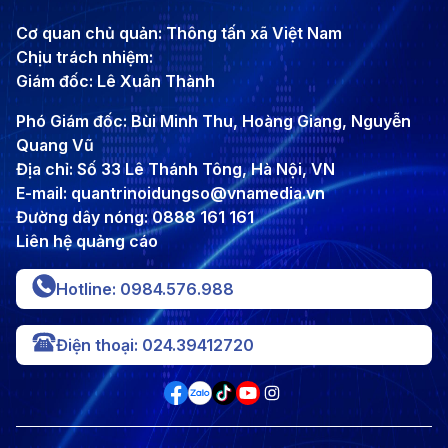
Cơ quan chủ quản: Thông tấn xã Việt Nam
Chịu trách nhiệm:
Giám đốc: Lê Xuân Thành
Phó Giám đốc: Bùi Minh Thu, Hoàng Giang, Nguyễn
Quang Vũ
Địa chỉ: Số 33 Lê Thánh Tông, Hà Nội, VN
E-mail: quantrinoidungso@vnamedia.vn
Đường dây nóng: 0888 161 161
Liên hệ quảng cáo
Hotline: 0984.576.988
Điện thoại: 024.39412720