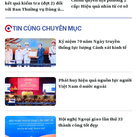
Chính quyền địa phương 2
kết quả kiểm tra (đợt 2) đối
cấp: Hiệu quả nhìn từ cơ sở
với Ban Thường vụ Đảng ủy
MTTQ, các đoàn thể Trung
ương
TIN CÙNG CHUYÊN MỤC
Kỷ niệm 70 năm Ngày truyền
thống lực lượng Cảnh sát kinh tế
Phát huy hiệu quả nguồn lực người
Việt Nam ở nước ngoài
Hội nghị Ngoại giao lần thứ 33
thành công tốt đẹp