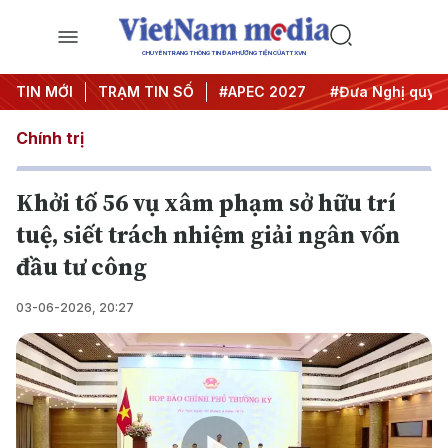
CHUYÊN TRANG THÔNG TIN ĐA PHƯƠNG TIỆN CỦA TTXVN
TIN MỚI
#Hội nghị Trung ương 3
TRẠM TIN SỐ
#APEC 2027
#Đưa Nghị quyết 
Chính trị
Khởi tố 56 vụ xâm phạm sở hữu trí
tuệ, siết trách nhiệm giải ngân vốn
đầu tư công
03-06-2026, 20:27