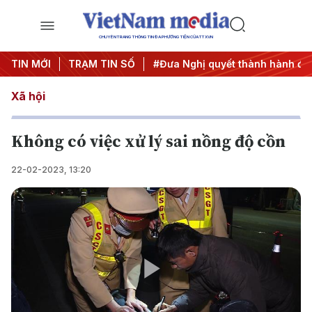
CHUYÊN TRANG THÔNG TIN ĐA PHƯƠNG TIỆN CỦA TTXVN
Trung ương 3
TIN MỚI
TRẠM TIN SỐ
#APEC 2027
#Đưa Nghị quyết thành hành độ
Xã hội
Không có việc xử lý sai nồng độ cồn
22-02-2023, 13:20
Play