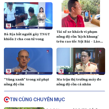
Tài xế xe khách vi phạm
Bà Rịa bắt người gây TNGT
nồng độ cồn ‘kịch khung’
khiến 2 cha con tử vong
trên cao tốc Nội Bài – Lào
Cai
“Vùng xanh” trong xử phạt
Ma trận thị trường máy đo
nồng độ cồn
nồng độ cồn cá nhân
TIN CÙNG CHUYÊN MỤC