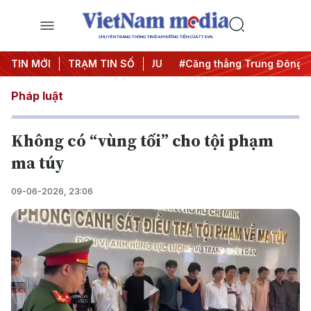
CHUYÊN TRANG THÔNG TIN ĐA PHƯƠNG TIỆN CỦA TTXVN
y đêm
TIN MỚI
#Chống khai thác IUU
TRẠM TIN SỐ
#Căng thẳng Trung Đông
#
Pháp luật
Không có “vùng tối” cho tội phạm
ma túy
09-06-2026, 23:06