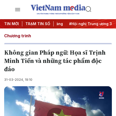
CHUYÊN TRANG THÔNG TIN ĐA PHƯƠNG TIỆN CỦA TTXVN
 tảng tư tưởng của Đảng
TIN MỚI
TRẠM TIN SỐ
#Hội nghị Trung ương 3
#Đưa Ngh
Chương trình
Không gian Pháp ngữ: Họa sĩ Trịnh
Minh Tiến và những tác phẩm độc
đáo
31-03-2024, 19:10