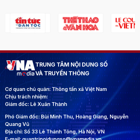
TRUNG TÂM NỘI DUNG SỐ
VÀ TRUYỀN THÔNG
Cơ quan chủ quản: Thông tấn xã Việt Nam
Chịu trách nhiệm:
Giám đốc: Lê Xuân Thành
Phó Giám đốc: Bùi Minh Thu, Hoàng Giang, Nguyễn
Quang Vũ
Địa chỉ: Số 33 Lê Thánh Tông, Hà Nội, VN
E-mail: quantrinoidungso@vnamedia.vn