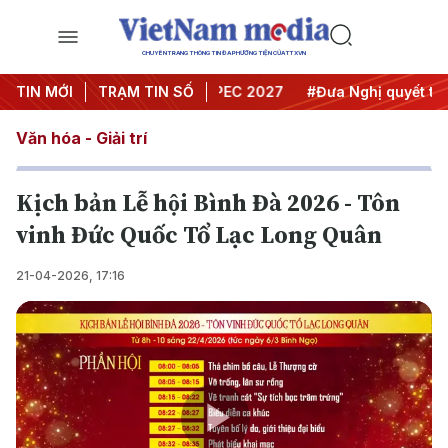
CHUYÊN TRANG THÔNG TIN ĐA PHƯƠNG TIỆN CỦA TTXVN
i nghị Trung ương 3
TIN MỚI
TRẠM TIN SỐ
#APEC 2027
#Đưa Nghị quyết thành 
Văn hóa - Giải trí
Kịch bản Lễ hội Bình Đà 2026 - Tôn
vinh Đức Quốc Tổ Lạc Long Quân
21-04-2026, 17:16