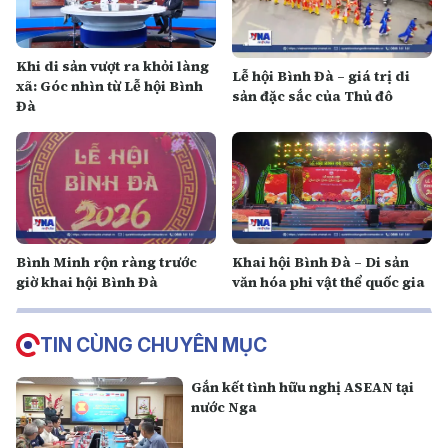
Khi di sản vượt ra khỏi làng
Lễ hội Bình Đà – giá trị di
xã: Góc nhìn từ Lễ hội Bình
sản đặc sắc của Thủ đô
Đà
Bình Minh rộn ràng trước
Khai hội Bình Đà – Di sản
giờ khai hội Bình Đà
văn hóa phi vật thể quốc gia
TIN CÙNG CHUYÊN MỤC
Gắn kết tình hữu nghị ASEAN tại
nước Nga