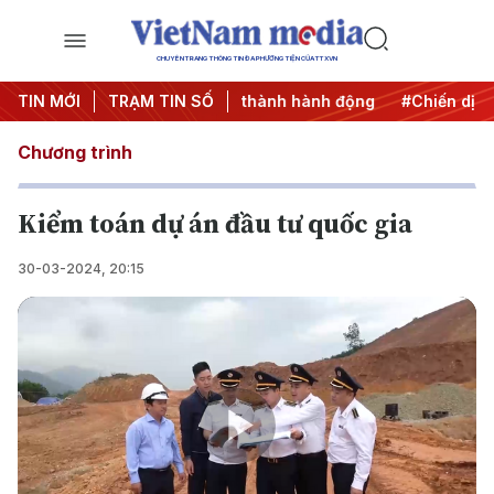
CHUYÊN TRANG THÔNG TIN ĐA PHƯƠNG TIỆN CỦA TTXVN
27
TIN MỚI
#Đưa Nghị quyết thành hành động
TRẠM TIN SỐ
#Chiến dịch 500 ng
Chương trình
Kiểm toán dự án đầu tư quốc gia
30-03-2024, 20:15
Play