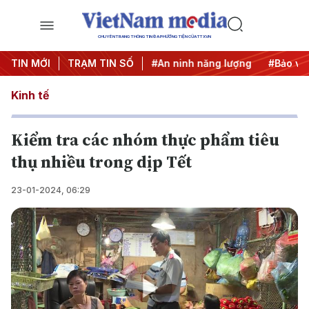
CHUYÊN TRANG THÔNG TIN ĐA PHƯƠNG TIỆN CỦA TTXVN
#Căng thẳng Trung Đông
TIN MỚI
TRẠM TIN SỐ
#An ninh năng lượng
#Bảo vệ 
Kinh tế
Kiểm tra các nhóm thực phẩm tiêu
thụ nhiều trong dịp Tết
23-01-2024, 06:29