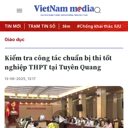
CHUYÊN TRANG THÔNG TIN ĐA PHƯƠNG TIỆN CỦA TTXVN
g
TIN MỚI
#Chiến dịch 500 ngày đêm
TRẠM TIN SỐ
#Chống khai thác IUU
#Că
Giáo dục
Kiểm tra công tác chuẩn bị thi tốt
nghiệp THPT tại Tuyên Quang
13-06-2025, 13:17