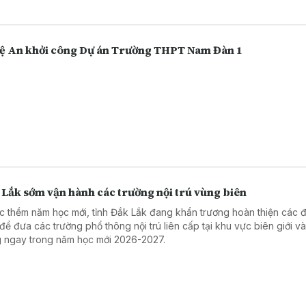
thức, công nghệ và nhu cầu của thị trường cùng hội tụ để tạo ra những 
.
ệ An khởi công Dự án Trường THPT Nam Đàn 1
 Lắk sớm vận hành các trường nội trú vùng biên
c thềm năm học mới, tỉnh Đắk Lắk đang khẩn trương hoàn thiện các đ
 để đưa các trường phổ thông nội trú liên cấp tại khu vực biên giới v
 ngay trong năm học mới 2026-2027.