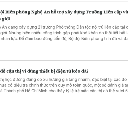
đội Biên phòng Nghệ An hỗ trợ xây dựng Trường Liên cấp v
 giới
 An đang xây dựng 21 trường Phổ thông Dân tộc nội trú liên cấp tại 
 giới. Nhưng hiện nhiều công trình gặp phải khó khăn do thời tiết bất l
u nhân lực. Để đảm bảo đúng tiến độ, Bộ đội Biên phòng tỉnh đã và đa
hỗ trợ bằng các hành động thiết thực.
dễ cận thị vì dùng thiết bị điện tử kéo dài
thị học đường đang có xu hướng gia tăng nhanh, đặc biệt tại các đô t
hưa có điều tra chính thức trên quy mô toàn quốc, một số đánh giá tạ
và Thành phố Hồ Chí Minh cho thấy tỷ lệ trẻ mắc cận thị có thể vượt 
g tin được đưa ra tại tọa đàm “Giải pháp nâng cao thị lực thời hiện đ
Nhân dân tổ chức ngày 6/8.