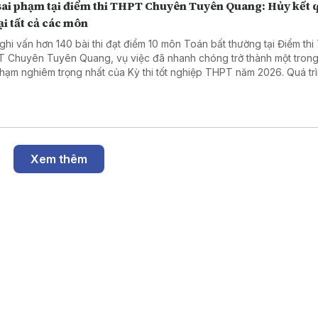
sai phạm tại điểm thi THPT Chuyên Tuyên Quang: Hủy kết 
lại tất cả các môn
ghi vấn hơn 140 bài thi đạt điểm 10 môn Toán bất thường tại Điểm thi
 Chuyên Tuyên Quang, vụ việc đã nhanh chóng trở thành một tron
phạm nghiêm trọng nhất của Kỳ thi tốt nghiệp THPT năm 2026. Quá trì
đã làm rõ những vi phạm có tổ chức trong khâu coi thi, dẫn đến việc 
 cán bộ, giáo viên bị khởi tố, bắt tạm giam. Trước tính chất đặc biệt n
g của vụ án, Bộ Giáo dục và Đào tạo quyết định hủy kết quả thi của 
inh tại điểm thi này, tổ chức thi lại tất cả các môn, đồng thời triển kha
ét tuyển riêng nhằm bảo đảm quyền lợi của thí sinh và sự công bằng
trên phạm vi cả nước.
Xem thêm