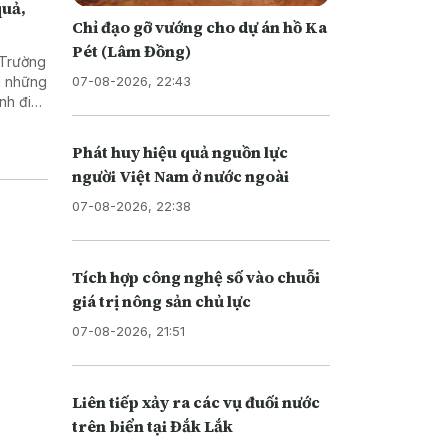
quả,
Chỉ đạo gỡ vướng cho dự án hồ Ka
Pét (Lâm Đồng)
 Trường
07-08-2026, 22:43
g những
nh điều
hàng
ghiêm
Phát huy hiệu quả nguồn lực
toàn bộ
người Việt Nam ở nước ngoài
i phương
 của kỳ
07-08-2026, 22:38
Tích hợp công nghệ số vào chuỗi
giá trị nông sản chủ lực
07-08-2026, 21:51
Liên tiếp xảy ra các vụ đuối nước
trên biển tại Đắk Lắk