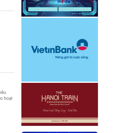
giá trị
iều
ào hoạt