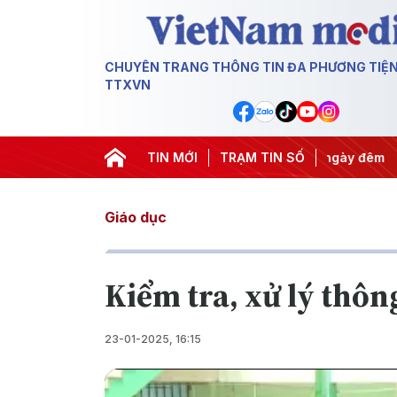
CHUYÊN TRANG THÔNG TIN ĐA PHƯƠNG TIỆ
TTXVN
yết thành hành động
TIN MỚI
#Chiến dịch 500 ngày đêm
TRẠM TIN SỐ
#Chống k
Giáo dục
Kiểm tra, xử lý thô
23-01-2025, 16:15