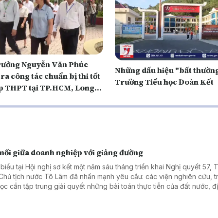
rưởng Nguyễn Văn Phúc
Những dấu hiệu "bất thường
ra công tác chuẩn bị thi tốt
Trường Tiểu học Đoàn Kết
p THPT tại TP.HCM, Long
ần Thơ
 nối giữa doanh nghiệp với giảng đường
 biểu tại Hội nghị sơ kết một năm sáu tháng triển khai Nghị quyết 57, 
 Chủ tịch nước Tô Lâm đã nhấn mạnh yêu cầu: các viện nghiên cứu, 
học cần tập trung giải quyết những bài toán thực tiễn của đất nước, đ
ng và doanh nghiệp; kiên quyết khắc phục tình trạng nghiên cứu xa 
 tế, kết quả chỉ để "nằm trong ngăn kéo". Hiện thực hóa tinh thần ấy,
ở giáo dục đại học đã nhanh chóng đổi mới bằng những mô hình cụ th