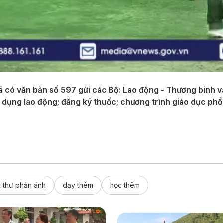
ó văn bản số 597 gửi các Bộ: Lao động - Thương binh và X
ển dụng lao động; đăng ký thuốc; chương trình giáo dục ph
 thư phản ánh
dạy thêm
học thêm