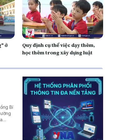
" ở
Quy định cụ thể việc dạy thêm,
học thêm trong xây dựng luật
Tổng Bí
trường
ịa
rời
 nhiều
ể - nơi