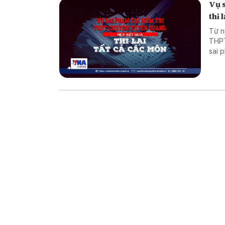
Vụ 
thi 
Từ n
THPT
sai 
tra 
loạt
trọn
thí s
án x
thi 