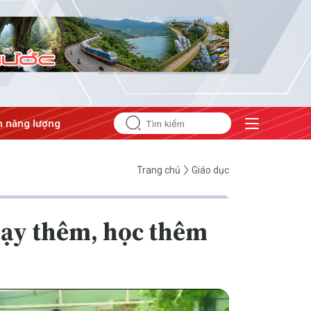
ng
#Bảo vệ nền tảng tư tưởng của Đảng
Trang chủ
Giáo dục
 dạy thêm, học thêm