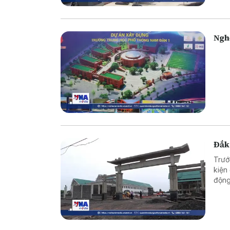
tri 
thực
Ngh
Đắk
Trướ
kiện
động