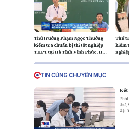
Thứ trưởng Phạm Ngọc Thưởng
Thứ t
kiểm tra chuẩn bị thi tốt nghiệp
kiểm t
THPT tại Hà Tĩnh,Vĩnh Phúc, Hà
nghiệ
Nội
An, C
TIN CÙNG CHUYÊN MỤC
Kết
Phát
thư,
đại 
phươ
thực
cơ s