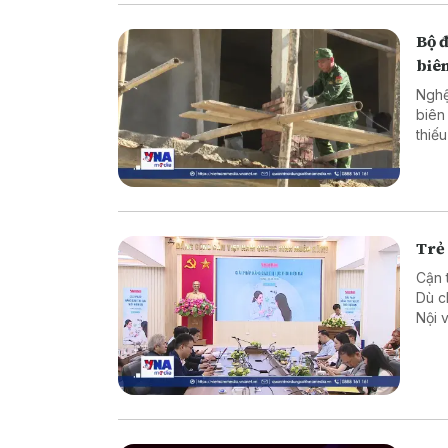
Bộ 
biên
Nghệ
biên
thiế
cực 
Trẻ 
Cận 
Dù c
Nội 
Thôn
báo 