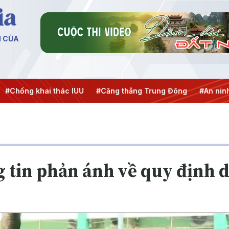
N CỦA
hai thác IUU
#Căng thẳng Trung Đông
#An ninh năng lượ
ng tin phản ánh về quy định