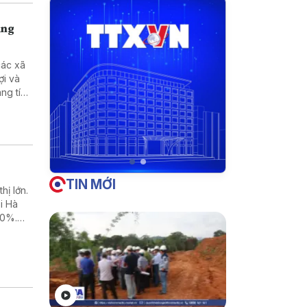
ùng
các xã
ợi và
ng tích
TIN MỚI
hị lớn.
i Hà
50%.
ại” do