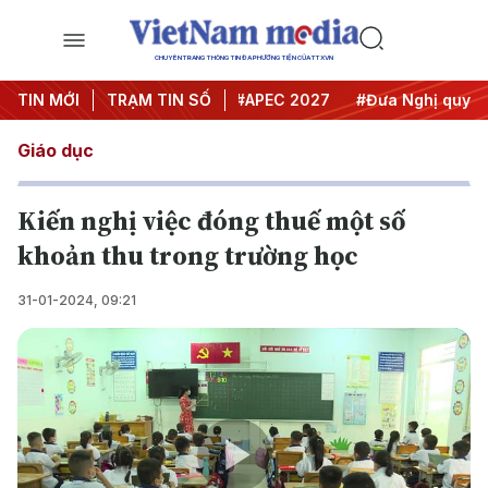
CHUYÊN TRANG THÔNG TIN ĐA PHƯƠNG TIỆN CỦA TTXVN
#Hội nghị Trung ương 3
TIN MỚI
TRẠM TIN SỐ
#APEC 2027
#Đưa Nghị quyết th
Giáo dục
Kiến nghị việc đóng thuế một số
khoản thu trong trường học
31-01-2024, 09:21