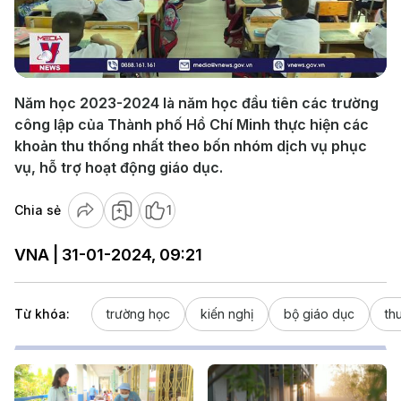
Play
Video
Năm học 2023-2024 là năm học đầu tiên các trường
công lập của Thành phố Hồ Chí Minh thực hiện các
khoản thu thống nhất theo bốn nhóm dịch vụ phục
vụ, hỗ trợ hoạt động giáo dục.
Chia sẻ
1
VNA | 31-01-2024, 09:21
Từ khóa:
trường học
kiến nghị
bộ giáo dục
th