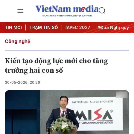
CHUYÊN TRANG THÔNG TIN ĐA PHƯƠNG TIỆN CỦA TTXVN
#Hội nghị Trung ương 3
TIN MỚI
TRẠM TIN SỐ
#APEC 2027
#Đưa Nghị quyết th
Công nghệ
Kiến tạo động lực mới cho tăng
trưởng hai con số
30-05-2026, 20:26